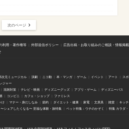
次のページ
の利用・著作権等
外部送信ポリシー
広告出稿・お取り組みのご相談・情報掲載
せ
.5次元ミュージカル
演劇
ニコ動
本・マンガ
ゲーム
イベント
アート
スポ
レジャー
混雑対策
テレビ・映画
ディズニーグッズ
アプリ・ゲーム
ディズニーパス
酒
コンビニ
カフェ・ショップ
ファミレス
かけ
マナー・身だしなみ
節約
ダイエット・健康
家電
文房具
雑貨
キッチ
〜シェアしたくなる〜 至福な体験・旅特集
ペット特集：ウチのかぞく
特集 カラダ