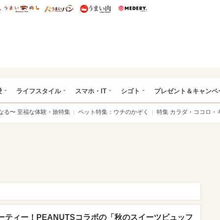
総研 ディズニー特集
mimot.
うまいめし
うまいパン
うまい肉
Medery.
ぴあ総研（うれぴあ）
愛
ライフスタイル
スマホ・IT
シゴト
プレゼント＆キャンペ
なる〜 至福な体験・旅特集
ペット特集：ウチのかぞく
特集 カラダ・ココロ・
ティー！PEANUTSコラボの「秋のスイーツビュッフ