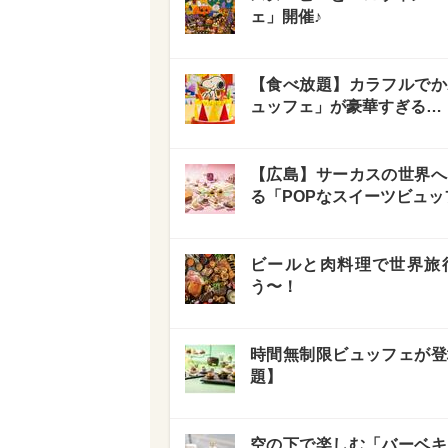
ェ」開催♪
【食べ放題】カラフルでか
ュッフェ」が豪華すぎる…
【広島】サーカスの世界へ
る「POPなスイーツビュ
ビールと肉料理で世界旅
う〜！
時間無制限ビュッフェが登
題】
空の下で楽しむ「バーベキ