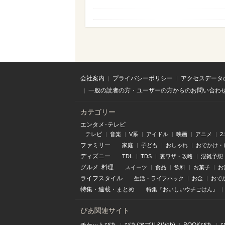
会社案内
プライバシーポリシー
アクセスデータ
一般の読者の方・ユーザーの方からのお問い合わ
カテゴリー
エンタメ･テレビ
テレビ
音楽
V系
アイドル
映画
アニメ
2
ファミリー
家庭
子ども
おしゃれ
おでかけ・
ディズニー
TDL
TDS
裏ワザ・攻略
混雑予想
グルメ･料理
スイーツ
食品
飲料
お菓子
お
ライフスタイル
生活・ライフハック
お金
おで
特集
・
連載
・
まとめ
特集『おいしいウチごはん』
ぴあ関連サイト