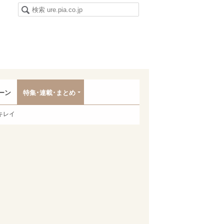
ーン
特集･連載･まとめ
キレイ