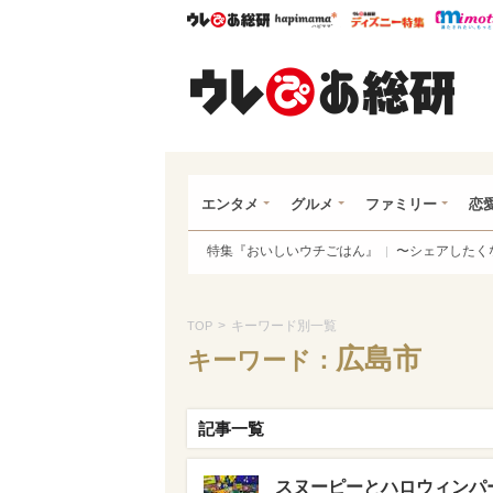
ウレぴあ総研
ハピママ*
ウレぴあ
ウレ
エンタメ
グルメ
ファミリー
恋
特集『おいしいウチごはん』
〜シェアしたく
>
キーワード別一覧
TOP
広島市
キーワード：
記事一覧
スヌーピーとハロウィンパー