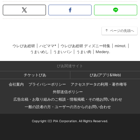
ページの先頭へ
ウレぴあ総研
|
ハピママ*
|
ウレぴあ総研 ディズニー特集
|
mimot.
|
うまいめし
|
うまいパン
|
うまい肉
|
Medery.
ぴあ関連サイト
チケットぴあ
ぴあ(アプリ&Web)
会社案内
プライバシーポリシー
アクセスデータの利用・著作権等
外部送信ポリシー
広告出稿・お取り組みのご相談・情報掲載・その他お問い合わせ
一般の読者の方・ユーザーの方からのお問い合わせ
Copyright (C) PIA Corporation. All Rights Reserved.