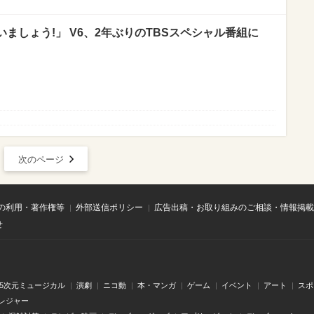
ましょう!」 V6、2年ぶりのTBSスペシャル番組に
次のページ
の利用・著作権等
外部送信ポリシー
広告出稿・お取り組みのご相談・情報掲載
せ
.5次元ミュージカル
演劇
ニコ動
本・マンガ
ゲーム
イベント
アート
スポ
レジャー