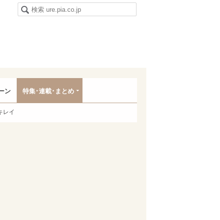
ーン
特集･連載･まとめ
キレイ