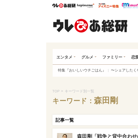
ウレぴあ総研
ハピママ*
ウレぴあ
ウレ
エンタメ
グルメ
ファミリー
恋
特集『おいしいウチごはん』
〜シェアしたく
>
キーワード別一覧
TOP
森田剛
キーワード：
記事一覧
森田剛「戦争と背中合わせ