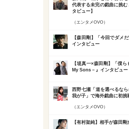
代表する未完の戯曲に挑む 
タビュー】
（
エンタメOVO
）
【森田剛】「今回でダメだ
インタビュー
【堤真一×森田剛】「僕ら
My Sons－』インタビュー
西野七瀬「道を選べるなら
我が子」で海外戯曲に初挑
（
エンタメOVO
）
【有村架純】相手が森田剛