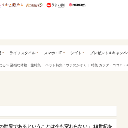
総研 ディズニー特集
mimot.
うまいめし
うまいパン
うまい肉
Medery.
ぴあ総研（うれぴあ）
愛
ライフスタイル
スマホ・IT
シゴト
プレゼント＆キャンペ
なる〜 至福な体験・旅特集
ペット特集：ウチのかぞく
特集 カラダ・ココロ・
の世界であるということは今も変わらない」 19世紀を