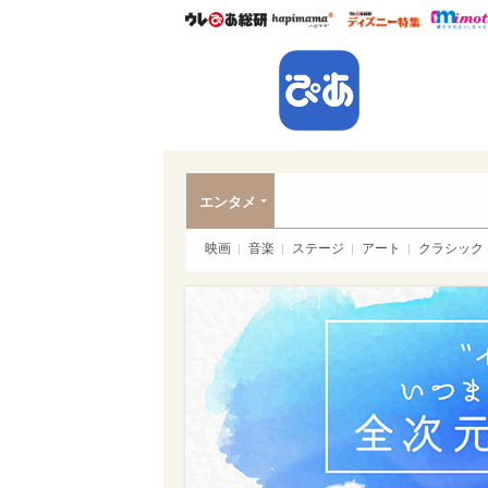
ウレぴあ総研
ハピママ*
ウレぴあ
ぴあ
エンタメ
映画
音楽
ステージ
アート
クラシック