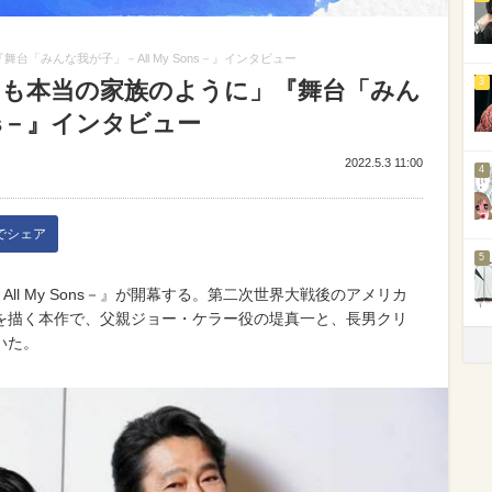
「みんな我が子」－All My Sons－』インタビュー
3
らも本当の家族のように」『舞台「みん
ons－』インタビュー
2022.5.3 11:00
4
kでシェア
5
ll My Sons－』が開幕する。第二次世界大戦後のアメリカ
を描く本作で、父親ジョー・ケラー役の堤真一と、長男クリ
いた。