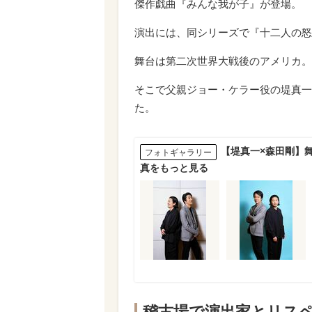
傑作戯曲『みんな我が子』が登場。
演出には、同シリーズで『十二人の怒
舞台は第二次世界大戦後のアメリカ。
そこで父親ジョー・ケラー役の堤真一
た。
【堤真一×森田剛】舞
フォトギャラリー
真をもっと見る
稽古場で演出家とリス