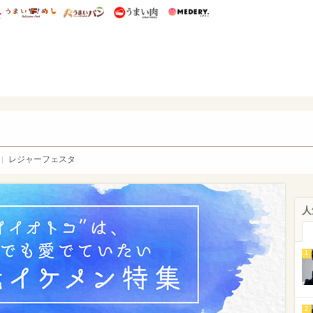
総研 ディズニー特集
mimot.
うまいめし
うまいパン
うまい肉
Medery.
WEB
レジャーフェスタ
人
1
2