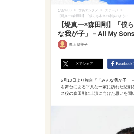
>
>
>
ぴあWEB
ぴあエンタメ
ステージ
【堤真一×森田剛】「僕らも本当の家族のように」『舞台
【堤真一×森田剛】「僕
な我が子」－All My S
野上 瑠美子
Xでシェア
Faceboo
5月10日より舞台『「みんな我が子」－A
を舞台にある平凡な一家に訪れた悲劇
ス役の森田剛に上演に向けた思いを聞