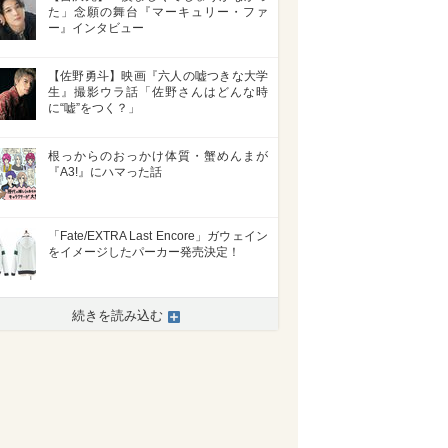
た」念願の舞台『マーキュリー・ファ
ー』インタビュー
【佐野勇斗】映画『六人の嘘つきな大学
生』撮影ウラ話「佐野さんはどんな時
に“嘘”をつく？」
根っからのおっかけ体質・蟹めんまが
『A3!』にハマった話
「Fate/EXTRA Last Encore」ガウェイン
をイメージしたパーカー発売決定！
続きを読み込む