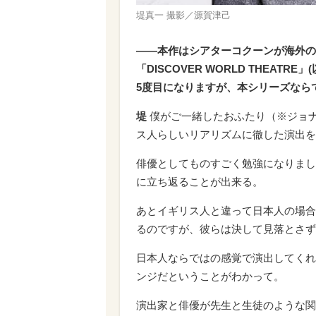
堤真一 撮影／源賀津己
――本作はシアターコクーンが海外の
「DISCOVER WORLD THEAT
5度目になりますが、本シリーズなら
堤
僕がご一緒したおふたり（※ジョ
ス人らしいリアリズムに徹した演出を
俳優としてものすごく勉強になりまし
に立ち返ることが出来る。
あとイギリス人と違って日本人の場合
るのですが、彼らは決して見落とさず
日本人ならではの感覚で演出してくれ
ンジだということがわかって。
演出家と俳優が先生と生徒のような関