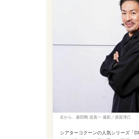
左から、森田剛 堤真一 撮影／源賀津己
シアターコクーンの人気シリーズ「DISC