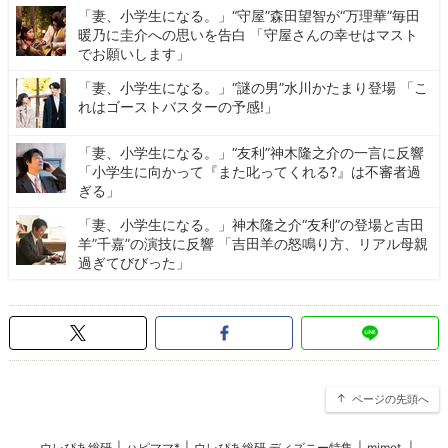
「妻、小学生になる。」“守屋”森田望智が“万理華”毎田
暖乃に圭介への思いを告白 「守屋さんの幸せはマスト
でお願いします」
「妻、小学生になる。」“謎の男”水川かたまり登場 「こ
れはゴーストバスターの予感!」
「妻、小学生になる。」“友利”神木隆之介の一言に反響
「小学生に向かって『また叱ってくれる?』は不審者過
ぎる」
「妻、小学生になる。」神木隆之介“友利”の登場と吉田
羊”千嘉”の演技に反響 「吉田羊の怒鳴り方、リアル母親
過ぎてびびった」
ページの先頭へ
ウレぴあ総研
|
ハピママ*
|
ウレぴあ総研 ディズニー特集
|
mimot.
|