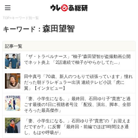
ウレぴあ総研（うれぴあ）
TOP
>
キーワード別一覧
森田望智
キーワード：
記事一覧
「ザ・トラベルナース」“柚子”森田望智が盗撮動画公開
でネット炎上 「2話連続で柚子がやらかしてた…」
田中真弓「70歳、新人のつもりで頑張っています」憧れ
だった朝ドラレギュラー出演 連続テレビ小説「虎に
翼」【インタビュー】
「妻、小学生になる。」最終回、石田ゆり子“貴恵”と過
ごす最後の1日に視聴者号泣 「配役、演出、脚本、全部
そろった最高傑作」
「妻、小学生になる。」石田ゆり子“貴恵”の「お迎えま
だですか?」に反響 「最終回・前編でほぼ1時間泣き通
し、もはや呼吸が」