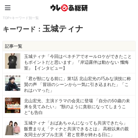
ウレぴあ総研（うれぴあ）
TOP
>
キーワード別一覧
玉城ティナ
キーワード：
記事一覧
玉城ティナ「今回はベネチアでオールロケができたこと
もポイントだと思います」『岸辺露伴は動かない 懺悔
室』【インタビュー】
「君が獣になる前に」第1話 北山宏光の巧みな演技に称
賛の声 「冒頭のシーンから一気に引き込まれた」「こ
れはハマった」
北山宏光、主演ドラマの会見に登場 「自分の50歳の未
来を見てみたい」 “獣のように貪欲になってしまうこ
と”も告白
玉城ティナ「おばあちゃんになっても共演できたら」
飯豊まりえ「ティナと共演できるとは」 高校以来の親
友同士がダブル主演「君と世界が終わる日に」