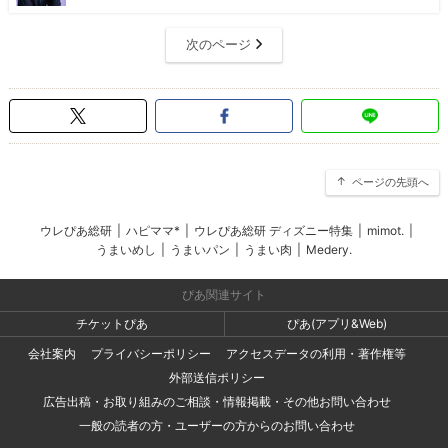
次のページ
ページの先頭へ
ウレぴあ総研
|
ハピママ*
|
ウレぴあ総研 ディズニー特集
|
mimot.
|
うまいめし
|
うまいパン
|
うまい肉
|
Medery.
ぴあ関連サイト
チケットぴあ
ぴあ(アプリ&Web)
会社案内
プライバシーポリシー
アクセスデータの利用・著作権等
外部送信ポリシー
広告出稿・お取り組みのご相談・情報掲載・その他お問い合わせ
一般の読者の方・ユーザーの方からのお問い合わせ