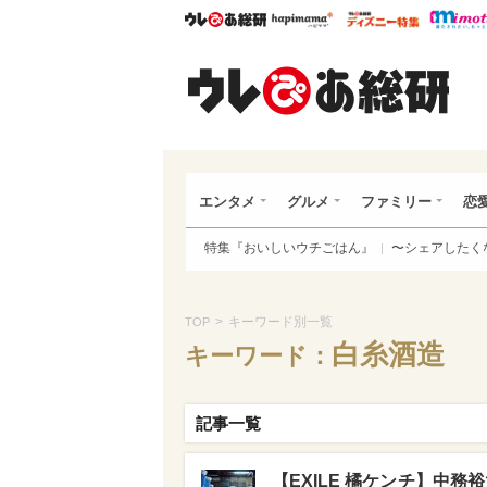
ウレぴあ総研
ハピママ*
ウレぴあ
ウレ
エンタメ
グルメ
ファミリー
恋
特集『おいしいウチごはん』
〜シェアしたく
>
キーワード別一覧
TOP
白糸酒造
キーワード：
記事一覧
【EXILE 橘ケンチ】中務