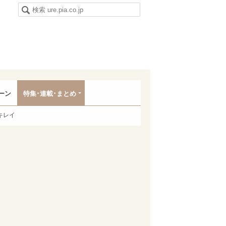
ーン
特集･連載･まとめ
キレイ