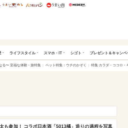
総研 ディズニー特集
mimot.
うまいめし
うまいパン
うまい肉
Medery.
ぴあ総研（うれぴあ）
愛
ライフスタイル
スマホ・IT
シゴト
プレゼント＆キャンペ
なる〜 至福な体験・旅特集
ペット特集：ウチのかぞく
特集 カラダ・ココロ・
裕太も参加！ コラボ日本酒「5013橘」造りの過程を写真