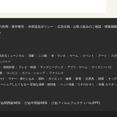
の利用・著作権等
外部送信ポリシー
広告出稿・お取り組みのご相談・情報掲載
せ
.5次元ミュージカル
演劇
ニコ動
本・マンガ
ゲーム
イベント
アート
スポ
レジャー
混雑対策
テレビ・映画
ディズニーグッズ
アプリ・ゲーム
ディズニーパス
酒
コンビニ
カフェ・ショップ
ファミレス
かけ
マナー・身だしなみ
節約
ダイエット・健康
家電
文房具
雑貨
キッチ
〜シェアしたくなる〜 至福な体験・旅特集
ペット特集：ウチのかぞく
特集 カラダ
ぴあ関⻄版WEB
ぴあ中部版WEB
ぴあフィルムフェスティバル(PFF)