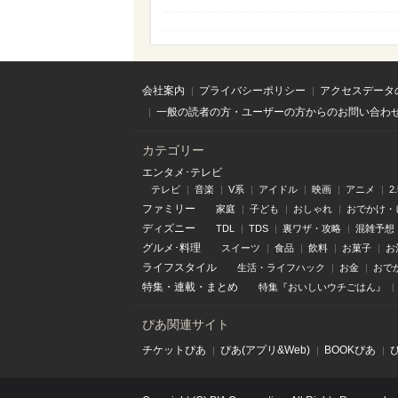
会社案内
プライバシーポリシー
アクセスデータ
一般の読者の方・ユーザーの方からのお問い合わ
カテゴリー
エンタメ･テレビ
テレビ
音楽
V系
アイドル
映画
アニメ
2
ファミリー
家庭
子ども
おしゃれ
おでかけ・
ディズニー
TDL
TDS
裏ワザ・攻略
混雑予想
グルメ･料理
スイーツ
食品
飲料
お菓子
お
ライフスタイル
生活・ライフハック
お金
おで
特集
・
連載
・
まとめ
特集『おいしいウチごはん』
ぴあ関連サイト
チケットぴあ
ぴあ(アプリ&Web)
BOOKぴあ