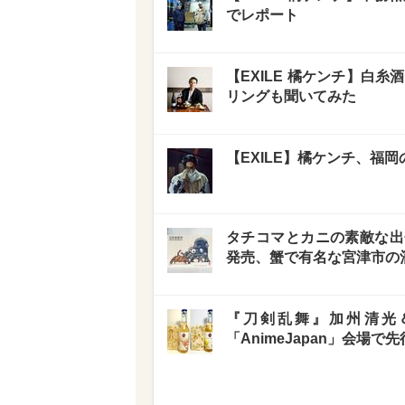
でレポート
【EXILE 橘ケンチ】白
リングも聞いてみた
【EXILE】橘ケンチ、福
タチコマとカニの素敵な出
発売、蟹で有名な宮津市の
『刀剣乱舞』加州清光
「AnimeJapan」会場で