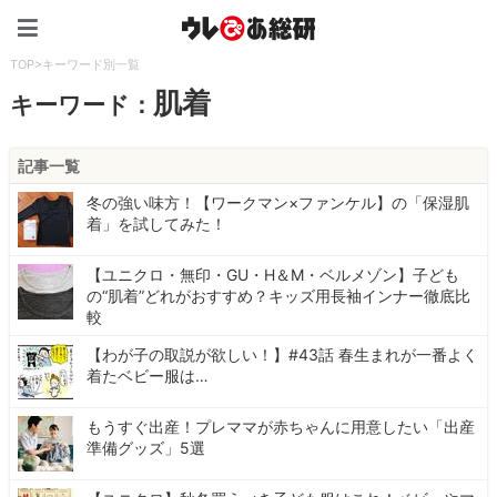
ウレぴあ総研（うれぴあ）
TOP
>
キーワード別一覧
肌着
キーワード：
記事一覧
冬の強い味方！【ワークマン×ファンケル】の「保湿肌
着」を試してみた！
【ユニクロ・無印・GU・H＆M・ベルメゾン】子ども
の“肌着”どれがおすすめ？キッズ用長袖インナー徹底比
較
【わが子の取説が欲しい！】#43話 春生まれが一番よく
着たベビー服は…
もうすぐ出産！プレママが赤ちゃんに用意したい「出産
準備グッズ」5選