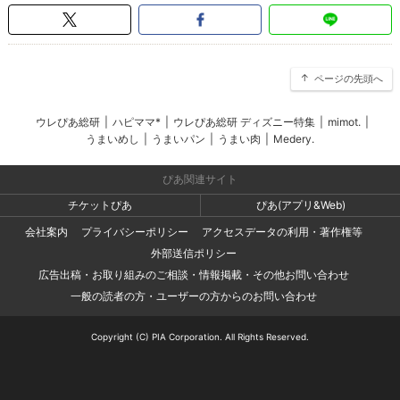
ページの先頭へ
ウレぴあ総研
|
ハピママ*
|
ウレぴあ総研 ディズニー特集
|
mimot.
|
うまいめし
|
うまいパン
|
うまい肉
|
Medery.
ぴあ関連サイト
チケットぴあ
ぴあ(アプリ&Web)
会社案内
プライバシーポリシー
アクセスデータの利用・著作権等
外部送信ポリシー
広告出稿・お取り組みのご相談・情報掲載・その他お問い合わせ
一般の読者の方・ユーザーの方からのお問い合わせ
Copyright (C) PIA Corporation. All Rights Reserved.