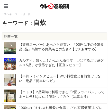
ウレぴあ総研（うれぴあ）
TOP
>
キーワード別一覧
自炊
キーワード：
記事一覧
【業務スーパー】あったら即買い「400円以下の冷凍食
品5品」高騰する野菜もこの安さ♪【ガチおすすめ】
カルディ、凄っ…！かんたん激ウマ「〇〇するだけ系グ
ルメ5品」が優秀すぎた【正直レビュー】
【平野レミインタビュー】深い料理愛と名前負けしな
い！絶品「簡単レシピ」
【ニトリ】2品同時に料理できる「2面フライパン」って
本当に便利なの…？実証してみた（写真あり）
100均の「おしゃれ可愛い食器」で“お家居酒屋”をグレ