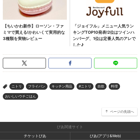
ニトリ
フライパン
キッチン用品
#ニトリ
自炊
料理
>
おいしいウチごはん
ページの先頭へ
ぴあ関連サイト
チケットぴあ
ぴあ(アプリ&Web)