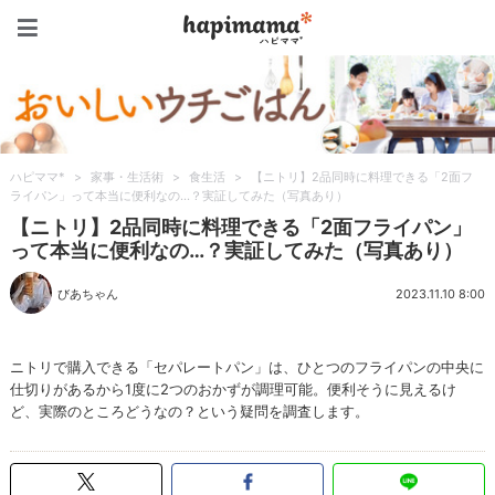
ハピママ*
ハピママ*
>
家事・生活術
>
食生活
>
【ニトリ】2品同時に料理できる「2面フ
ライパン」って本当に便利なの…？実証してみた（写真あり）
【ニトリ】2品同時に料理できる「2面フライパン」
って本当に便利なの…？実証してみた（写真あり）
びあちゃん
2023.11.10 8:00
ニトリで購入できる「セパレートパン」は、ひとつのフライパンの中央に
仕切りがあるから1度に2つのおかずが調理可能。便利そうに見えるけ
ど、実際のところどうなの？という疑問を調査します。