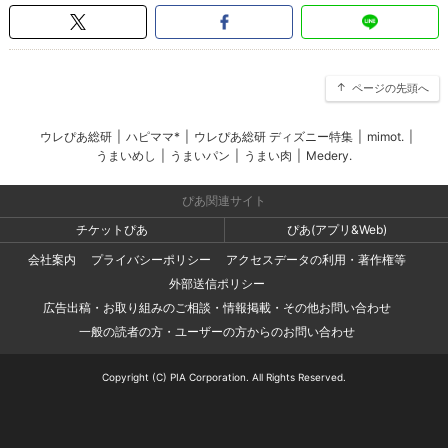
ページの先頭へ
ウレぴあ総研
|
ハピママ*
|
ウレぴあ総研 ディズニー特集
|
mimot.
|
うまいめし
|
うまいパン
|
うまい肉
|
Medery.
ぴあ関連サイト
チケットぴあ
ぴあ(アプリ&Web)
会社案内
プライバシーポリシー
アクセスデータの利用・著作権等
外部送信ポリシー
広告出稿・お取り組みのご相談・情報掲載・その他お問い合わせ
一般の読者の方・ユーザーの方からのお問い合わせ
Copyright (C) PIA Corporation. All Rights Reserved.