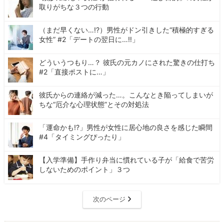
取りがちな３つの行動
（まだ早くない…!?）男性がドン引きした“積極的すぎる
女性” #2「デートの翌日に…‼」
どういうつもり…？ 彼氏の元カノにされた驚きの仕打ち
#2「直接ポストに…」
彼氏からの連絡が減った…。こんなとき陥ってしまいが
ちな“厄介な心理状態”とその対処法
「運命かも!?」男性が女性に居心地の良さを感じた瞬間
#4「タイミングぴったり」
【入学準備】手作り弁当に慣れている子が「給食で苦労
しないためのポイント」３つ
次のページ