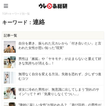
ウレぴあ総研（うれぴあ）
TOP
>
キーワード別一覧
連絡
キーワード：
記事一覧
自分を磨き、振られた元カレから「付き合いたい」と言
われた女性が思い知った“現実”
男性は「嫉妬」や「ヤキモチ」が止まらないと萎えて好
きな気持ちが消える…！
無理なく自分を変える方法。失敗を恐れず、少しずつ進
むコツ
彼女に冷めた男性が、無意識に出してしまう“別れのサ
イン”って？ #1「気乗りしなくてつい…」
“微妙に寂しい女性”が狙われる？ 「遊び目的」の男性が