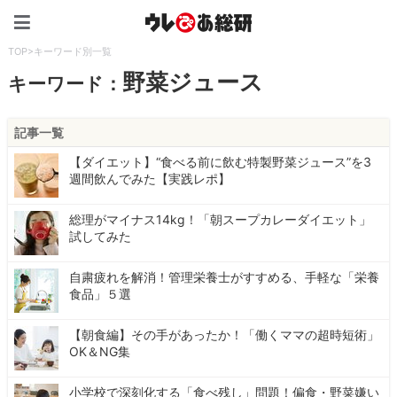
ウレぴあ総研（うれぴあ）
TOP
>
キーワード別一覧
野菜ジュース
キーワード：
記事一覧
【ダイエット】“食べる前に飲む特製野菜ジュース”を3
週間飲んでみた【実践レポ】
総理がマイナス14kg！「朝スープカレーダイエット」
試してみた
自粛疲れを解消！管理栄養士がすすめる、手軽な「栄養
食品」５選
【朝食編】その手があったか！「働くママの超時短術」
OK＆NG集
小学校で深刻化する「食べ残し」問題！偏食・野菜嫌い