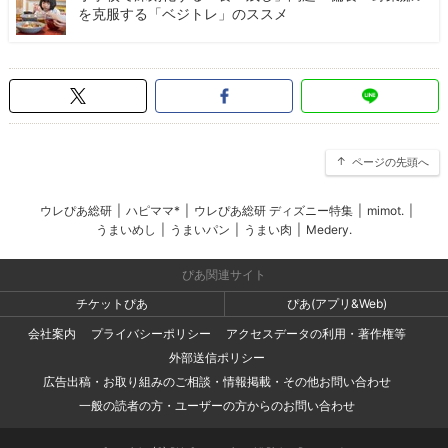
を克服する「ベジトレ」のススメ
ページの先頭へ
ウレぴあ総研
|
ハピママ*
|
ウレぴあ総研 ディズニー特集
|
mimot.
|
うまいめし
|
うまいパン
|
うまい肉
|
Medery.
ぴあ関連サイト
チケットぴあ
ぴあ(アプリ&Web)
会社案内
プライバシーポリシー
アクセスデータの利用・著作権等
外部送信ポリシー
広告出稿・お取り組みのご相談・情報掲載・その他お問い合わせ
一般の読者の方・ユーザーの方からのお問い合わせ