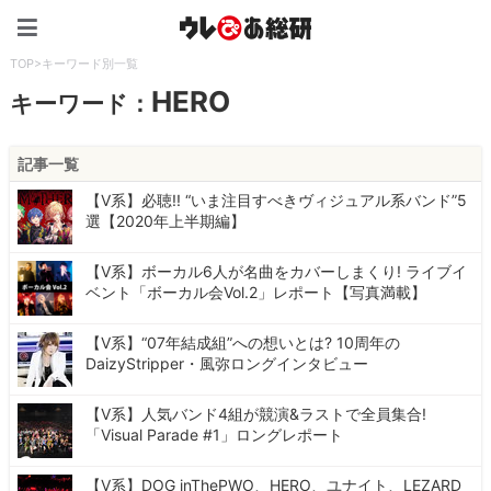
ウレぴあ総研（うれぴあ）
TOP
>
キーワード別一覧
HERO
キーワード：
記事一覧
【V系】必聴!! “いま注目すべきヴィジュアル系バンド”5
選【2020年上半期編】
【V系】ボーカル6人が名曲をカバーしまくり! ライブイ
ベント「ボーカル会Vol.2」レポート【写真満載】
【V系】“07年結成組”への想いとは? 10周年の
DaizyStripper・風弥ロングインタビュー
【V系】人気バンド4組が競演&ラストで全員集合!
「Visual Parade #1」ロングレポート
【V系】DOG inThePWO、HERO、ユナイト、LEZARD