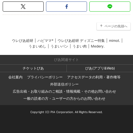
ページの先頭へ
ウレぴあ総研
|
ハピママ*
|
ウレぴあ総研 ディズニー特集
|
mimot.
|
うまいめし
|
うまいパン
|
うまい肉
|
Medery.
ぴあ関連サイト
チケットぴあ
ぴあ(アプリ&Web)
会社案内
プライバシーポリシー
アクセスデータの利用・著作権等
外部送信ポリシー
広告出稿・お取り組みのご相談・情報掲載・その他お問い合わせ
一般の読者の方・ユーザーの方からのお問い合わせ
Copyright (C) PIA Corporation. All Rights Reserved.