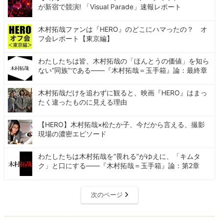
が新宿で競演! 「Visual Parade」速報レポート
木村拓哉ファンは『HERO』のどこにハマったの？ オ
フ会レポート【東京編】
わたしたちは皆、木村拓哉の「ほんとうの価値」を知ら
ない“同族”である――『木村拓哉＝玉手箱』論：最終章
木村拓哉だけを追わずに観ると、映画『HERO』はまっ
たく違ったものに見える理由
【HERO】木村拓哉×松たか子、今だから言える、撮影
現場の濃密エピソード
わたしたちは木村拓哉を“畏れる”がゆえに、「キムタ
ク」と口にする――『木村拓哉＝玉手箱』論：第2章
次のページ