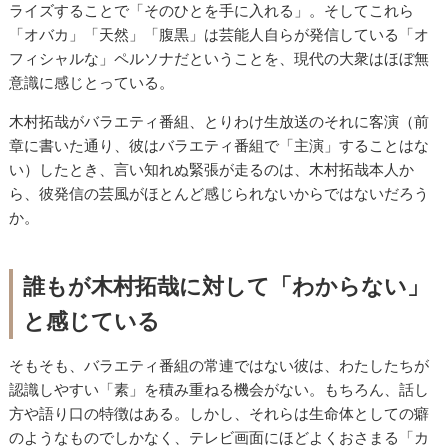
ライズすることで「そのひとを手に入れる」。そしてこれら
「オバカ」「天然」「腹黒」は芸能人自らが発信している「オ
フィシャルな」ペルソナだということを、現代の大衆はほぼ無
意識に感じとっている。
木村拓哉がバラエティ番組、とりわけ生放送のそれに客演（前
章に書いた通り、彼はバラエティ番組で「主演」することはな
い）したとき、言い知れぬ緊張が走るのは、木村拓哉本人か
ら、彼発信の芸風がほとんど感じられないからではないだろう
か。
誰もが木村拓哉に対して「わからない」
と感じている
そもそも、バラエティ番組の常連ではない彼は、わたしたちが
認識しやすい「素」を積み重ねる機会がない。もちろん、話し
方や語り口の特徴はある。しかし、それらは生命体としての癖
のようなものでしかなく、テレビ画面にほどよくおさまる「カ