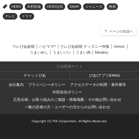
HERO
木村拓哉
HERO注目
SMAP
ジャニーズ
映画
>
テレビ
ドラマ
ページの先頭へ
ウレぴあ総研
|
ハピママ*
|
ウレぴあ総研 ディズニー特集
|
mimot.
|
うまいめし
|
うまいパン
|
うまい肉
|
Medery.
ぴあ関連サイト
チケットぴあ
ぴあ(アプリ&Web)
会社案内
プライバシーポリシー
アクセスデータの利用・著作権等
外部送信ポリシー
広告出稿・お取り組みのご相談・情報掲載・その他お問い合わせ
一般の読者の方・ユーザーの方からのお問い合わせ
Copyright (C) PIA Corporation. All Rights Reserved.