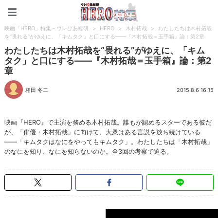
映画「HERO」特集 - ウレ
映画「HERO」特集 - ウレぴあ総研
>
HERO
>
木村拓哉
>
わたしたちは木村拓哉
を“畏れる”がゆえに、「キムタク」と口にする――『木村拓哉＝玉手箱』論：第2章
わたしたちは木村拓哉を“畏れる”がゆえに、「キム
タク」と口にする――『木村拓哉＝玉手箱』論：第2
章
相田 冬二
2015.8.6 16:15
映画『HERO』で主演を務める木村拓哉。誰もが認めるスターである彼だ
が、「俳優・木村拓哉」に向けて、大衆はある言説を放ち続けている
――「キムタクはなにをやってもキムタク」。わたしたちは「木村拓哉」
のなにを知り、なにを知らないのか。全3回の考察で迫る。