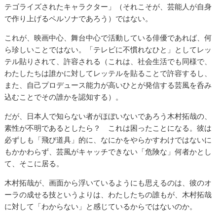
テゴライズされたキャラクター」（それこそが、芸能人が自身
で作り上げるペルソナであろう）ではない。
これが、映画中心、舞台中心で活動している俳優であれば、何
ら珍しいことではない。「テレビに不慣れなひと」としてレッ
テル貼りされて、許容される（これは、社会生活でも同様で、
わたしたちは誰かに対してレッテルを貼ることで許容するし、
また、自己プロデュース能力が高いひとが発信する芸風を呑み
込むことでその誰かを認知する）。
だが、日本人で知らない者がほぼいないであろう木村拓哉の、
素性が不明であるとしたら？ これは困ったことになる。彼は
必ずしも「飛び道具」的に、なにかをやらかすわけではないに
もかかわらず、芸風がキャッチできない「危険な」何者かとし
て、そこに居る。
木村拓哉が、画面から浮いているようにも思えるのは、彼のオ
ーラの成せる技というよりは、わたしたちの誰もが、木村拓哉
に対して「わからない」と感じているからではないのか。