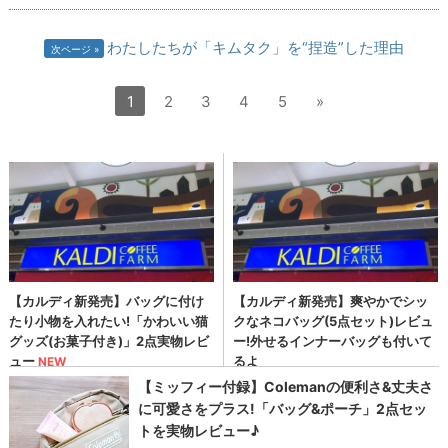
わたしたちが「キムタク」を“捏造”した理由
次ページ
1
2
3
4
5
»