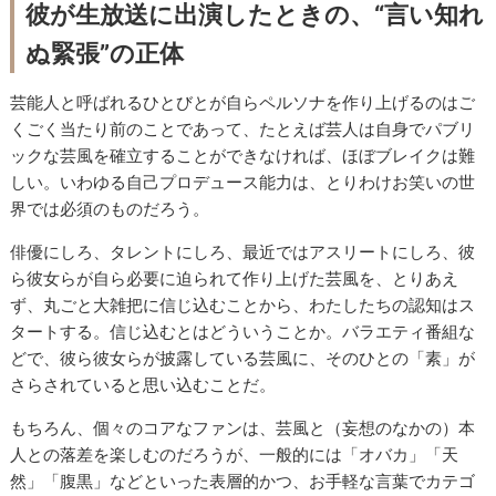
彼が生放送に出演したときの、“言い知れ
ぬ緊張”の正体
芸能人と呼ばれるひとびとが自らペルソナを作り上げるのはご
くごく当たり前のことであって、たとえば芸人は自身でパブリ
ックな芸風を確立することができなければ、ほぼブレイクは難
しい。いわゆる自己プロデュース能力は、とりわけお笑いの世
界では必須のものだろう。
俳優にしろ、タレントにしろ、最近ではアスリートにしろ、彼
ら彼女らが自ら必要に迫られて作り上げた芸風を、とりあえ
ず、丸ごと大雑把に信じ込むことから、わたしたちの認知はス
タートする。信じ込むとはどういうことか。バラエティ番組な
どで、彼ら彼女らが披露している芸風に、そのひとの「素」が
さらされていると思い込むことだ。
もちろん、個々のコアなファンは、芸風と（妄想のなかの）本
人との落差を楽しむのだろうが、一般的には「オバカ」「天
然」「腹黒」などといった表層的かつ、お手軽な言葉でカテゴ