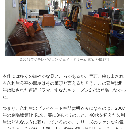
©2015フジテレビジョン ジェイ・ドリーム 東宝 FNS27社
本作には多くの細やかな見どころがあるが、冒頭、映し出され
る久利生公平の部屋はその筆頭と言えるだろう。この部屋は昨
年放映された連続ドラマ、すなわちシーズン2では登場しなかっ
た。
つまり、久利生のプライベート空間は明るみになるのは、2007
年の劇場版第1作以来、実に8年ぶりのこと。40代を迎えた久利
生はどんなふうに暮らしているのか。シリーズのファンなら気
になるところだが、主演、木村拓哉の狙いは別なところにあっ