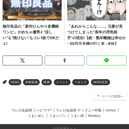
HERO
木村拓哉
映画
イベント
ペタンク
HERO注目
>
ページの先頭へ
ウレぴあ総研
|
ハピママ*
|
ウレぴあ総研 ディズニー特集
|
mimot.
|
うまいめし
|
うまいパン
|
うまい肉
|
Medery.
ぴあ関連サイト