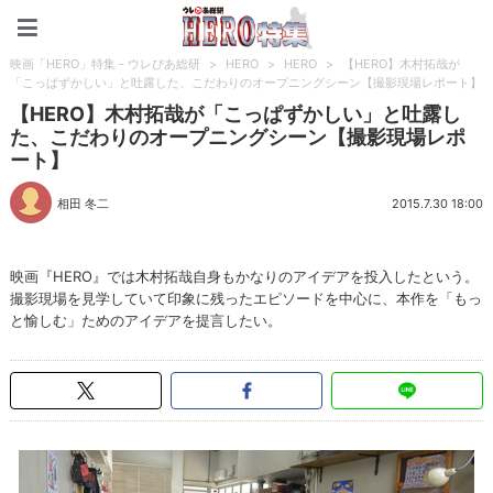
映画「HERO」特集 - ウレ
映画「HERO」特集 - ウレぴあ総研
>
HERO
>
HERO
>
【HERO】木村拓哉が
「こっぱずかしい」と吐露した、こだわりのオープニングシーン【撮影現場レポート】
【HERO】木村拓哉が「こっぱずかしい」と吐露し
た、こだわりのオープニングシーン【撮影現場レポ
ート】
相田 冬二
2015.7.30 18:00
映画『HERO』では木村拓哉自身もかなりのアイデアを投入したという。
撮影現場を見学していて印象に残ったエピソードを中心に、本作を「もっ
と愉しむ」ためのアイデアを提言したい。