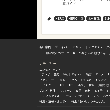
底ガイド
>
HERO
HERO注目
木村拓哉
SM
会社案内
プライバシーポリシー
アクセスデータ
一般の読者の方・ユーザーの方からのお問い合わ
カテゴリー
エンタメ･テレビ
テレビ
音楽
V系
アイドル
映画
アニメ
2
ファミリー
家庭
子ども
おしゃれ
おでかけ・
ディズニー
TDL
TDS
裏ワザ・攻略
混雑予想
グルメ･料理
スイーツ
食品
飲料
お菓子
お
ライフスタイル
生活・ライフハック
お金
おで
特集
・
連載
・
まとめ
特集『おいしいウチごはん』