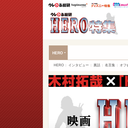
ウレぴあ総研
ハピママ*
ウレぴあ
映画
HERO
HERO
インタビュー
裏話
名言集
オフ