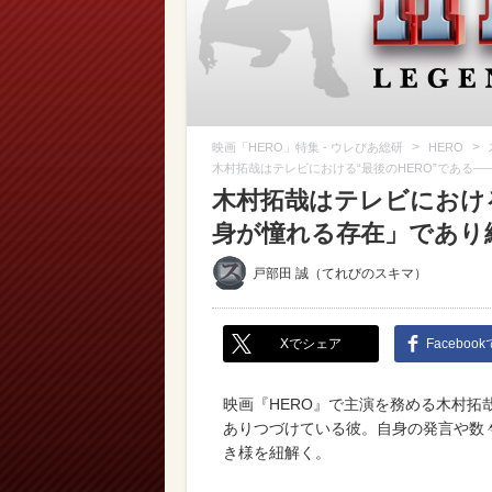
>
>
映画「HERO」特集 - ウレぴあ総研
HERO
木村拓哉はテレビにおける“最後のHERO”である
木村拓哉はテレビにおける
身が憧れる存在」であり
戸部田 誠（てれびのスキマ）
Xでシェア
Faceboo
映画『HERO』で主演を務める木村拓
ありつづけている彼。自身の発言や数々
き様を紐解く。