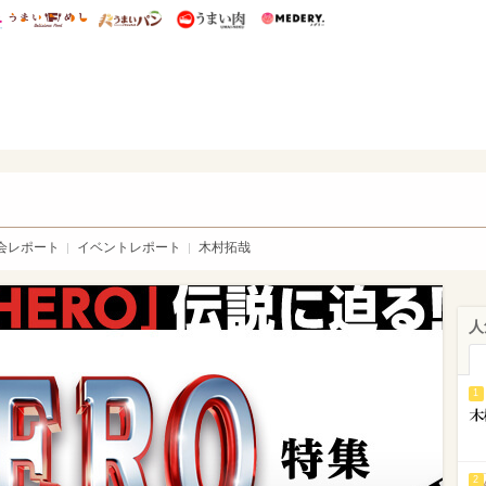
総研 ディズニー特集
mimot.
うまいめし
うまいパン
うまい肉
Medery.
「HERO」特集 - ウレぴあ総研
会レポート
イベントレポート
木村拓哉
人
1
2