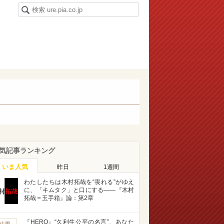
気記事ランキング
いま人気
昨日
1週間
わたしたちは木村拓哉を“畏れる”がゆえ
に、「キムタク」と口にする――『木村
拓哉＝玉手箱』論：第2章
『HERO』“久利生公平の名言”、あなた