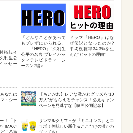
木村拓哉イ
「どんなことがあって
ドラマ『HERO』はな
久利生公
もブレずにいられる」
ぜ伝説となったのか?
メッセー
――『HERO』“久利生
平均視聴率34.3%を生
公平の名言”プレイバッ
んだ“ヒットの理由”
ク＜テレビドラマ・シ
ーズン2編＞
、あなたは
【ちいかわ】レアな激かわグッズを“10
ラマ・シー
万人”がもらえるチャンス！必見キャン
ペーンを見逃すな【映画公開記念】
ー！「ト
サンマルクカフェが『ミニオンズ』とコ
 IMAX?
ラボ！美味しい新作＆ここだけの激かわ
見どころ徹
グッズも♪