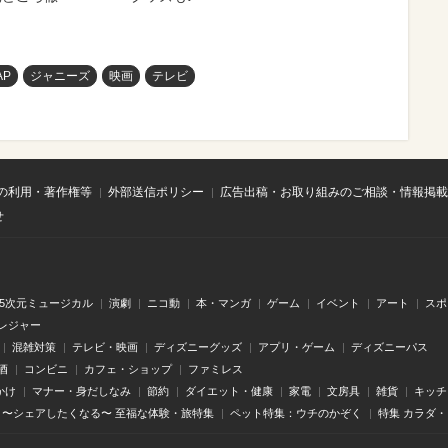
AP
ジャニーズ
映画
テレビ
の利用・著作権等
外部送信ポリシー
広告出稿・お取り組みのご相談・情報掲載
せ
.5次元ミュージカル
演劇
ニコ動
本・マンガ
ゲーム
イベント
アート
スポ
レジャー
混雑対策
テレビ・映画
ディズニーグッズ
アプリ・ゲーム
ディズニーパス
酒
コンビニ
カフェ・ショップ
ファミレス
かけ
マナー・身だしなみ
節約
ダイエット・健康
家電
文房具
雑貨
キッチ
〜シェアしたくなる〜 至福な体験・旅特集
ペット特集：ウチのかぞく
特集 カラダ