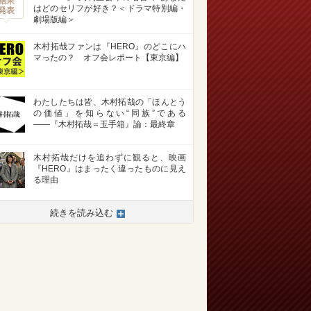
結果
はどのセリフが好き？＜ドラマ特別編・
発表
劇場版編＞
木村拓哉ファンは『HERO』のどこにハ
マったの？ オフ会レポート【東京編】
わたしたちは皆、木村拓哉の「ほんとう
の価値」を知らない“同族”である
――『木村拓哉＝玉手箱』論：最終章
木村拓哉だけを追わずに観ると、映画
『HERO』はまったく違ったものに見え
る理由
続きを読み込む