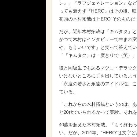
ン』、『ラブジェネレーション』など
っても衰えず『HERO』はその後、映
初頭の木村拓哉は“HERO”そのものだ
だが、近年木村拓哉は「キムタク」と
かつて木村はインタビューで生まれ変
や、もういいです」と笑って答えてい
「『キムタク』は一度きりで（笑）」（『
彼と同級生でもあるマツコ・デラック
いけないところに手を出しているよう
「永遠の若さと永遠のアイドル性。こ
ている。
「これからの木村拓哉というのは、あ
と20代でいられるかって実験。それ
40歳を超えた木村拓哉。「もう終わ
い。だが、2014年、“HERO”は文