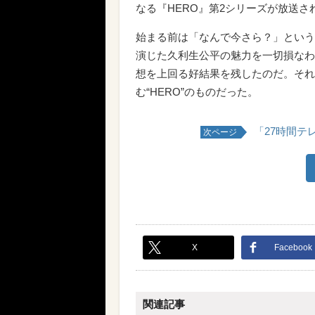
なる『HERO』第2シリーズが放送さ
始まる前は「なんで今さら？」という
演じた久利生公平の魅力を一切損なわ
想を上回る好結果を残したのだ。それ
む“HERO”のものだった。
「27時間テ
次ページ
X
Facebook
関連記事