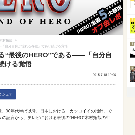
3
>
木村拓哉
4
――「自分自身が憧れる存在」であり続ける覚悟
“最後のHERO”である――「自分自
続ける覚悟
5
2015.7.18 19:00
kでシェア
哉。90年代半ば以降、日本における「カッコイイの指針」で
の証言から、テレビにおける最後の“HERO”木村拓哉の生