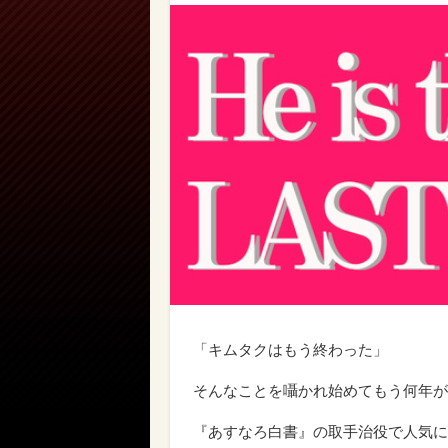
「キムタクはもう終わった」
そんなことを囁かれ始めてもう何年が
『あすなろ白書』の取手治役で人気に