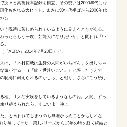
で次々と高視聴率記録を樹立。その勢いは2000年代にな
画化もされる大ヒット。まさに90年代半ばから2000年代
った。
いう呪縛に苦しめられているように見えるときがある。
わったらもう一度、芸能人になりたいか、と問われ「い
る。
AERA』2014年7月28日）と。
スは、「木村拓哉は生身の人間がいちばん手を出しちゃ
な気がする」（『続・世迷いごと』）と評したうえで
の呪縛に耐えられるのかしら」と綴り、さらにこう続け
る種、壮大な実験をしているようなものね。人間、ずっ
を乗り越えられたら、すごいよ。神よ」
った」と言われてしまうのも無理からぬことかもしれな
字どおり帰ってきた。第1シリーズから13年の時を経て続編と