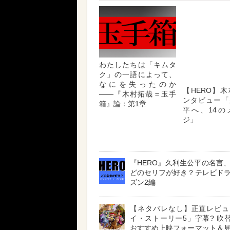
わたしたちは「キムタ
【HERO】
ク」の一語によって、
ンタビュー「
なにを失ったのか
平へ、14の
――『木村拓哉＝玉手
ジ」
箱』論：第1章
『HERO』久利生公平の名言
どのセリフが好き？テレビド
ズン2編
【ネタバレなし】正直レビュ
イ・ストーリー5」字幕? 吹替?
おすすめ上映フォーマット＆