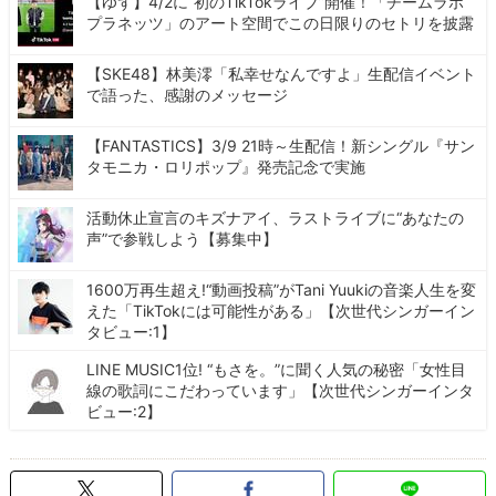
【ゆず】4/2に“初のTikTokライブ”開催！「チームラボ
プラネッツ」のアート空間でこの日限りのセトリを披露
【SKE48】林美澪「私幸せなんですよ」生配信イベント
で語った、感謝のメッセージ
【FANTASTICS】3/9 21時～生配信！新シングル『サン
タモニカ・ロリポップ』発売記念で実施
活動休止宣言のキズナアイ、ラストライブに“あなたの
声”で参戦しよう【募集中】
1600万再生超え!“動画投稿”がTani Yuukiの音楽人生を変
えた「TikTokには可能性がある」【次世代シンガーイン
タビュー:1】
LINE MUSIC1位! “もさを。”に聞く人気の秘密「女性目
線の歌詞にこだわっています」【次世代シンガーインタ
ビュー:2】