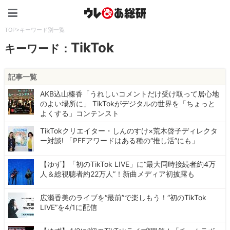
ウレぴあ総研（うれぴあ）
TOP
>
キーワード別一覧
TikTok
キーワード：
記事一覧
AKB込山榛香「うれしいコメントだけ受け取って居心地
のよい場所に」 TikTokがデジタルの世界を「ちょっと
よくする」コンテンスト
TikTokクリエイター・しんのすけ×荒木啓子ディレクタ
ー対談! 「PFFアワードはある種の“推し活”にも」
【ゆず】「初のTikTok LIVE」に“最大同時接続者約4万
人＆総視聴者約22万人”！新曲メディア初披露も
広瀬香美のライブを“最前”で楽しもう！“初のTikTok
LIVE”を4/1に配信