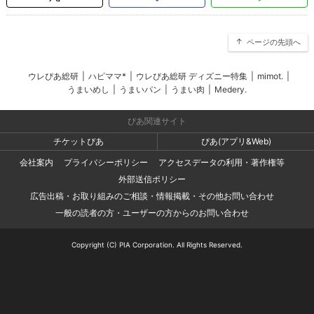
ページの先頭へ
ウレぴあ総研
|
ハピママ*
|
ウレぴあ総研 ディズニー特集
|
mimot.
|
うまいめし
|
うまいパン
|
うまい肉
|
Medery.
ぴあ関連サイト
チケットぴあ
ぴあ(アプリ&Web)
会社案内
プライバシーポリシー
アクセスデータの利用・著作権等
外部送信ポリシー
広告出稿・お取り組みのご相談・情報掲載・その他お問い合わせ
一般の読者の方・ユーザーの方からのお問い合わせ
Copyright (C) PIA Corporation. All Rights Reserved.