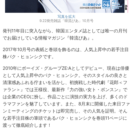
写真を拡大
9.22発売雑誌「韓流ぴあ」10月号
発刊11年目に突入ながら、韓国エンタメ誌としては唯一の月刊
でお届けしている情報マガジン『韓流ぴあ』。
2017年10月号の表紙と巻頭を飾るのは、人気上昇中の若手注目
株パク・ヒョンシクです。
2010年にボーイズ・グループZE:Aとしてデビュー、現在は俳優
として人気上昇中のパク・ヒョンシク。そのスタイルの良さと
清潔感あふれる佇まいを活かし、初挑戦した時代劇『花郎＜フ
ァラン＞』では王様役、最新作『力の強い女ト・ボンスン』で
は企業のCEOに扮し、作品ごとに演技の実力を上げ、多くのド
ラマファンを魅了しています。また、8月末に開催した来日ファ
ンミーティングのチケットは即完売し、その人気を証明。そん
な若手注目株の筆頭であるパク・ヒョンシクを巻頭11ページに
渡って徹底紹介します！