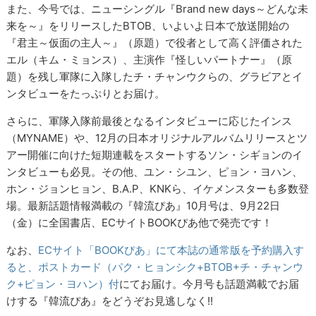
また、今号では、ニューシングル『Brand new days～どんな未
来を～』をリリースしたBTOB、いよいよ日本で放送開始の
『君主～仮面の主人～』（原題）で役者として高く評価された
エル（キム・ミョンス）、主演作『怪しいパートナー』（原
題）を残し軍隊に入隊したチ・チャンウクらの、グラビアとイ
ンタビューをたっぷりとお届け。
さらに、軍隊入隊前最後となるインタビューに応じたインス
（MYNAME）や、12月の日本オリジナルアルバムリリースとツ
アー開催に向けた短期連載をスタートするソン・シギョンのイ
ンタビューも必見。その他、ユン・シユン、ピョン・ヨハン、
ホン・ジョンヒョン、B.A.P、KNKら、イケメンスターも多数登
場。最新話題情報満載の『韓流ぴあ』10月号は、9月22日
（金）に全国書店、ECサイトBOOKぴあ他で発売です！
なお、
ECサイト「BOOKぴあ」にて本誌の通常版を予約購入す
ると、ポストカード（パク・ヒョンシク+BTOB+チ・チャンウ
ク+ピョン・ヨハン）付
にてお届け。今月号も話題満載でお届
けする『韓流ぴあ』をどうぞお見逃しなく!!