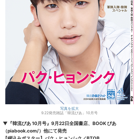
写真を拡大
9.22発売雑誌「韓流ぴあ」10月号
▼『韓流ぴあ 10月号
』9月22日全国書店、BOOK ぴあ
（piabook.com/）他にて発売
【綴込みポスター】パク・ヒョンシク／BTOB