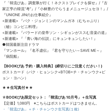
『「韓流ぴあ」調査隊が行く！ネクストブレイクを探せ』/『古
家正亨の韓流“考”』/『小林豊のでらうまメニュージュセヨ！』/
『UNIONE JINのお仕事紹介』
<新連載> 『パク・ジョンミンのマンムガネ（むちゃぶり）
（秘）コンビニ料理』
<新連載> 『バラードの皇帝ソン・シギョンがススむ音楽の道』
<新連載> 『「青い海の伝説」にキュンキュンしたい！』
●韓国最新注目ドラマ
『マンホール』『名不虚伝』『君を守りたい～SAVE ME～』
『病院船』
【BOOKぴあ 予約・購入特典】(締切りにご注意ください！)
ポストカード（パク・ヒョンシク+BTOB+チ・チャンウク+ピ
ョン・ヨハン）
★★生写真付
★★
☆BOOKぴあ限定セット：「韓流ぴあ 10月号」＋生写真
【定価】1,080円 ※こちらはポストカードはつきません。
・「韓流ぴあ」＋チ・チャンウク生写真(１枚)