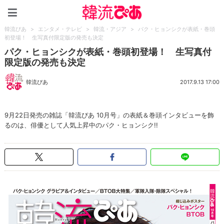
韓流ぴあ
韓流ぴあ
>
エンタメ・テレビ
>
韓流・アジア
>
パク・ヒョンシクが表紙・巻頭
初登場！ 生写真付限定版の発売も決定
パク・ヒョンシクが表紙・巻頭初登場！ 生写真付
限定版の発売も決定
韓流ぴあ
2017.9.13 17:00
9月22日発売の雑誌「韓流ぴあ 10月号」の表紙＆巻頭インタビューを飾
るのは、俳優として人気上昇中のパク・ヒョンシク!!