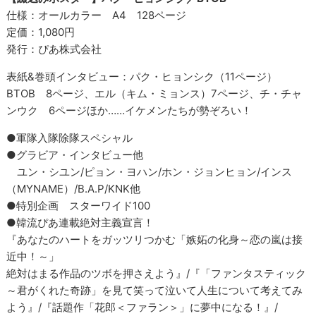
仕様：オールカラー A4 128ページ
定価：1,080円
発行：ぴあ株式会社
表紙&巻頭インタビュー：パク・ヒョンシク（11ページ）
BTOB 8ページ、エル（キム・ミョンス）7ページ、チ・チャ
ンウク 6ページほか……イケメンたちが勢ぞろい！
●軍隊入隊除隊スペシャル
●グラビア・インタビュー他
ユン・シユン/ピョン・ヨハン/ホン・ジョンヒョン/インス
（MYNAME）/B.A.P/KNK他
●特別企画 スターワイド100
●韓流ぴあ連載絶対主義宣言！
『あなたのハートをガッツリつかむ「嫉妬の化身～恋の嵐は接
近中！～」
絶対はまる作品のツボを押さえよう』/『「ファンタスティック
～君がくれた奇跡」を見て笑って泣いて人生について考えてみ
よう』/『話題作「花郎＜ファラン＞」に夢中になる！』/