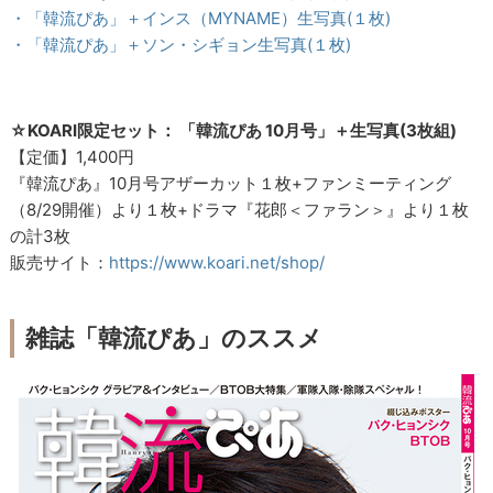
・「韓流ぴあ」＋インス（MYNAME）生写真(１枚)
・「韓流ぴあ」＋ソン・シギョン生写真(１枚)
☆KOARI限定セット： 「韓流ぴあ 10月号」＋生写真(3枚組)
【定価】1,400円
『韓流ぴあ』10月号アザーカット１枚+ファンミーティング
（8/29開催）より１枚+ドラマ『花郎＜ファラン＞』より１枚
の計3枚
販売サイト：
https://www.koari.net/shop/
雑誌「韓流ぴあ」のススメ