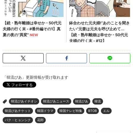
「韓流ぴあ」更新情報が受け取れます
韓流ぴあイチオシ
韓流ぴあニュース
韓流ぴあ
韓流
>
韓流ぴあチケット
韓国ドラマ
韓国テレビ特集
BTOB
エル
パク・ヒョンシク
花郎