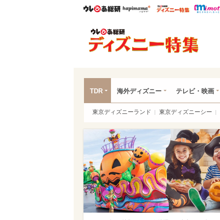
ウレぴあ総研
ハピママ*
ウレぴあ
ディ
TDR
海外ディズニー
テレビ・映画
東京ディズニーランド
東京ディズニーシー