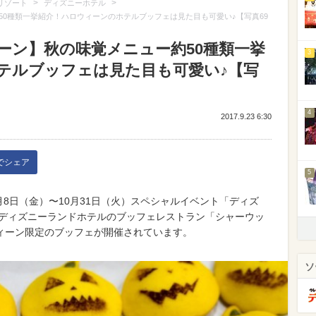
>
>
リゾート
ディズニーホテル
0種類一挙紹介！ハロウィーンのホテルブッフェは見た目も可愛い♪【写真69
ーン】秋の味覚メニュー約50種類一挙
3
テルブッフェは見た目も可愛い♪【写
4
2017.9.23 6:30
kでシェア
5
月8日（金）〜10月31日（火）スペシャルイベント「ディズ
京ディズニーランドホテルのブッフェレストラン「シャーウッ
ィーン限定のブッフェが開催されています。
ソ