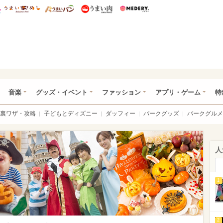
総研 ディズニー特集
mimot.
うまいめし
うまいパン
うまい肉
Medery.
ズニー特集 -ウレぴあ総研
音楽
グッズ・イベント
ファッション
アプリ・ゲーム
特
裏ワザ・攻略
子どもとディズニー
ダッフィー
パークグッズ
パークグルメ
人
1
2