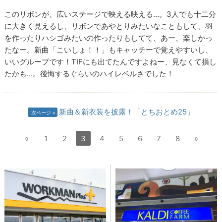
このリボンが、広いステージで映える映える…。3人でも十二分
に大きく見えるし、リボンであやとりみたいなこともして、羽
を作ったりハシゴみたいの作ったりもしてて、あー、楽しかっ
たなー。新曲「こいしょ！！」もキャッチーで覚えやすいし、
いいグループです！TIFにも出てたんですよねー、見なくて損し
たかも…。後悔するぐらいのハイレベルさでした！
新曲＆新衣装を披露！「とちおとめ25」
次ページ
«
1
2
3
4
5
6
7
8
»