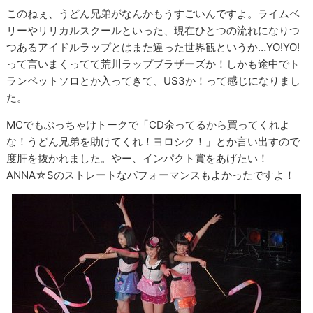
このねぇ、うどん兄弟がなんかもうすごいんですよ。ライムベ
リーやリリカルスクールといった、現在ひとつの流れになりつ
つあるアイドルラップとはまた違った世界観というか…YO!YO!
って言いまくってて荒川ラップブラザーズか！しかも途中でト
ランペットソロとか入ってきて、US3か！って感じになりまし
た。
MCでもぶっちゃけトークで「CD余ってるから買ってくれよ
な！うどん兄弟を助けてくれ！ヨロシク！」とか言い出すので
度肝を抜かれました。やー、インパクト賞をあげたい！
ANNA☆Sのストレートなパフォーマンスもよかったですよ！