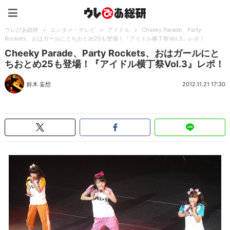
ウレぴあ総研（うれぴあ）
ウレぴあ総研
>
エンタメ・テレビ
>
アイドル
>
Cheeky Parade、Party
Rockets、おはガールにとちおとめ25も登場！『アイドル横丁祭Vol.3』レポ！
Cheeky Parade、Party Rockets、おはガールにと
ちおとめ25も登場！『アイドル横丁祭Vol.3』レポ！
鈴木 妄想
2012.11.21 17:30