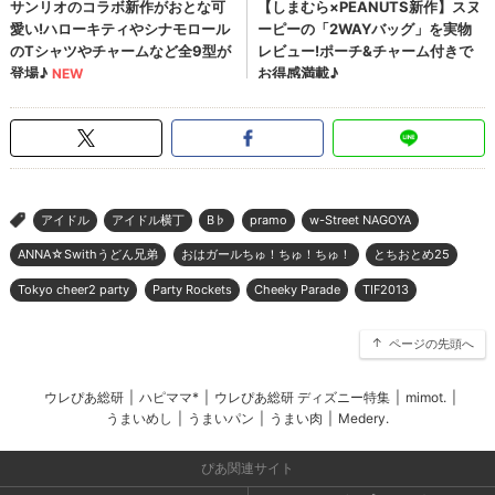
アイドル
アイドル横丁
B♭
pramo
w-Street NAGOYA
>
ANNA☆Swithうどん兄弟
おはガールちゅ！ちゅ！ちゅ！
とちおとめ25
Tokyo cheer2 party
Party Rockets
Cheeky Parade
TIF2013
ページの先頭へ
ウレぴあ総研
|
ハピママ*
|
ウレぴあ総研 ディズニー特集
|
mimot.
|
うまいめし
|
うまいパン
|
うまい肉
|
Medery.
ぴあ関連サイト