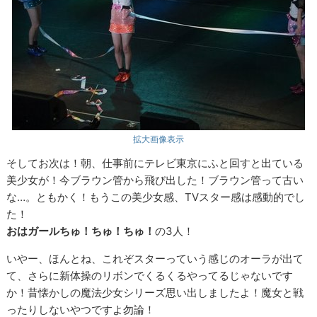
拡大画像表示
そしてお次は！朝、仕事前にテレビ東京にふと回すと出ている
美少女が！今ブラウン管から飛び出した！ブラウン管って古い
な…。ともかく！もうこの美少女感、TVスター感は感動的でし
た！
おはガールちゅ！ちゅ！ちゅ！
の3人！
いやー、ほんとね、これぞスターっていう感じのオーラが出て
て、さらに新体操のリボンでくるくるやってるじゃないです
か！昔懐かしの魔法少女シリーズ思い出しましたよ！魔女と戦
ったりしないやつですよ勿論！