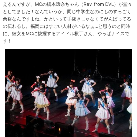
えるんですが、MCの橋本環奈ちゃん（Rev. from DVL）が堂々
としてました！なんていうか、同じ中学生なのにものすっごく
余裕なんですよね。かといって手抜きじゃなくてがんばってる
の伝わるし。福岡にはすごい人材がいるなぁ…と思うのと同時
に、彼女をMCに抜擢するアイドル横丁さん、やっぱナイスで
す！