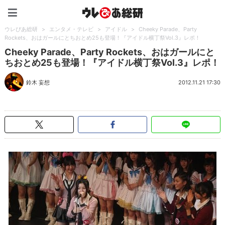
ウレぴあ総研（うれぴあ）
ウレぴあ総研
>
エンタメ・テレビ
>
アイドル
>
Cheeky Parade、Party
Rockets、おはガールにとちおとめ25も登場！『アイドル横丁祭Vol.3』レポ！
Cheeky Parade、Party Rockets、おはガールにと
ちおとめ25も登場！『アイドル横丁祭Vol.3』レポ！
鈴木 妄想
2012.11.21 17:30