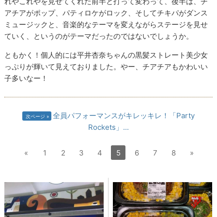
れやこれやを見せてくれた前半と打って変わって、後半は、チ
アチアがポップ、パティロケがロック、そしてチキパがダンス
ミュージックと、音楽的なテーマを変えながらステージを見せ
ていく、というのがテーマだったのではないでしょうか。
ともかく！個人的には平井杏奈ちゃんの黒髪ストレート美少女
っぷりが輝いて見えておりました。やー、チアチアもかわいい
子多いなー！
全員パフォーマンスがキレッキレ！「Party
次ページ
Rockets」...
«
1
2
3
4
5
6
7
8
»