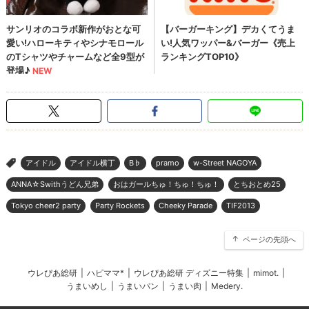
アイドル
アイドル横丁
B♭
pramo
w-Street NAGOYA
>
ANNA☆Swithうどん兄弟
おはガールちゅ！ちゅ！ちゅ！
とちおとめ25
Tokyo cheer2 party
Party Rockets
Cheeky Parade
TIF2013
ページの先頭へ
ウレぴあ総研
|
ハピママ*
|
ウレぴあ総研 ディズニー特集
|
mimot.
|
うまいめし
|
うまいパン
|
うまい肉
|
Medery.