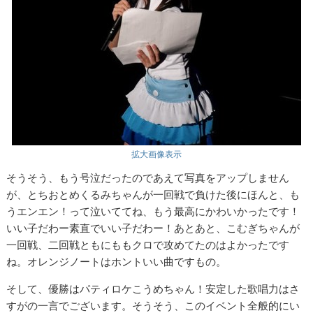
拡大画像表示
そうそう、もう号泣だったのであえて写真をアップしません
が、とちおとめくるみちゃんが一回戦で負けた後にほんと、も
うエンエン！って泣いててね、もう最高にかわいかったです！
いい子だわー素直でいい子だわー！あとあと、こむぎちゃんが
一回戦、二回戦ともにももクロで攻めてたのはよかったです
ね。オレンジノートはホントいい曲ですもの。
そして、優勝はパティロケこうめちゃん！安定した歌唱力はさ
すがの一言でございます。そうそう、このイベント全般的にい