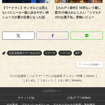
元祖 鉄板焼ステーキみその
ステーキ
ハラール
神戸
>
ページの先頭へ
ウレぴあ総研
|
ハピママ*
|
ウレぴあ総研 ディズニー特集
|
mimot.
|
うまいめし
|
うまいパン
|
うまい肉
|
Medery.
ぴあ関連サイト
チケットぴあ
ぴあ(アプリ&Web)
会社案内
プライバシーポリシー
アクセスデータの利用・著作権等