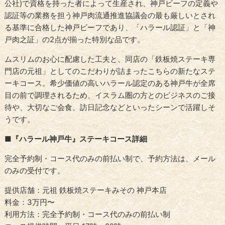
公社)で資格を持った者によって生産され、神戸ビーフの定義や
認証等の業務を担う神戸肉流通推進協議会の最も厳しいとされ
る基準に合格した神戸ビーフであり、「ハラール認証」と「神
戸肉之証」の2点が揃った特別な品です。
ムスリムのお心に配慮した工夫と、同店の「鉄板焼ステーキ専
門店の元祖」としてのこだわりが詰まったこちらの新たなステ
ーキコース。希少価値の高いハラール認定のある神戸牛が全席
目の前で調理されるため、イスラム圏の方とのビジネスのご接
待や、大切なご会食、訪日記念などといったシーンで活躍しそ
うです。
■『ハラール神戸牛』ステーキコース詳細
完全予約制・コース代のみの前払い制で、予約方法は、メール
のみの受付です。
提供店舗：元祖 鉄板焼ステーキみその 神戸本店
料金：3万円〜
利用方法：完全予約制・コース代のみの前払い制