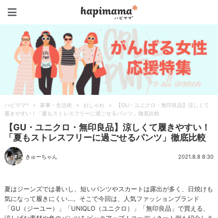
ハピママ*
ハピママ*
>
家事・生活術
>
おしゃれ
>
【GU・ユニクロ・無印良品】涼しくて
履きやすい！「夏もストレスフリーに過ごせるパンツ」徹底比較
【GU・ユニクロ・無印良品】涼しくて履きやすい！
「夏もストレスフリーに過ごせるパンツ」徹底比較
きゅーちゃん
2021.8.8 8:30
夏はジーンズでは暑いし、短いパンツやスカートは露出が多く、日焼けも
気になって履きにくい…。そこで今回は、人気ファッションブランド
「GU（ジーユー）」「UNIQLO（ユニクロ）」「無印良品」で買える、