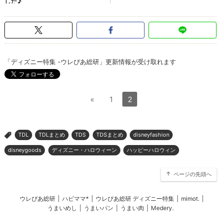
「ディズニー特集 -ウレぴあ総研」更新情報が受け取れます
«
1
2
TDL
TDLまとめ
TDS
TDSまとめ
disneyfashion
>
disneygoods
ディズニー・ハロウィーン
ハッピーハロウィン
ページの先頭へ
ウレぴあ総研
|
ハピママ*
|
ウレぴあ総研 ディズニー特集
|
mimot.
|
うまいめし
|
うまいパン
|
うまい肉
|
Medery.