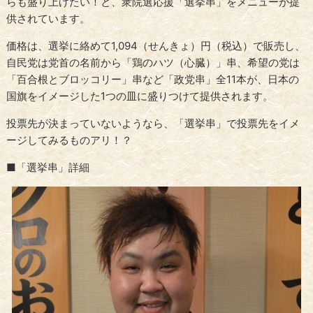
らも盛り上げたい！と、衆院選応援「選挙串」をメニューが提
供されています。
価格は、選挙に絡めて1,094（せんきょ）円（税込）で販売し、
自民党は党首の名前から「鶏のハツ（心臓）」串、希望の党は
「百合根とブロッコリー」串など「政党串」全11本が、日本の
国旗をイメージした1つの皿に盛りつけて提供されます。
投票先が決まっていないようなら、「選挙串」で投票先をイメ
ージしてみるものアリ！？
■「選挙串」詳細