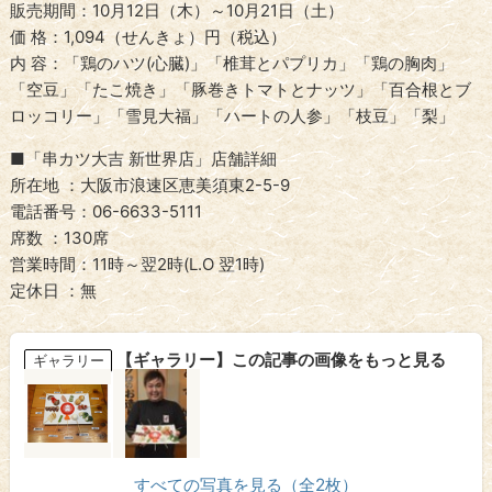
販売期間：10月12日（木）～10月21日（土）
価 格：1,094（せんきょ）円（税込）
内 容：「鶏のハツ(心臓)」「椎茸とパプリカ」「鶏の胸肉」
「空豆」「たこ焼き」「豚巻きトマトとナッツ」「百合根とブ
ロッコリー」「雪見大福」「ハートの人参」「枝豆」「梨」
■「串カツ大吉 新世界店」店舗詳細
所在地 ：大阪市浪速区恵美須東2-5-9
電話番号：06-6633-5111
席数 ：130席
営業時間：11時～翌2時(L.O 翌1時)
定休日 ：無
【ギャラリー】この記事の画像をもっと見る
ギャラリー
すべての写真を見る（全2枚）