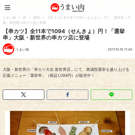
うまい肉
うまい肉
>
肉
>
鶏肉
>
【串カツ】全11本で1094（せんきょ）円！「選挙串」大
阪・新世界の串カツ店に登場
【串カツ】全11本で1094（せんきょ）円！「選挙
串」大阪・新世界の串カツ店に登場
うまい肉
2017.10.16 11:40
大阪・新世界の「串カツ大吉 新世界店」にて、衆議院選挙を盛り上げる
応援メニュー「選挙串」（税込1,094円）が販売中！