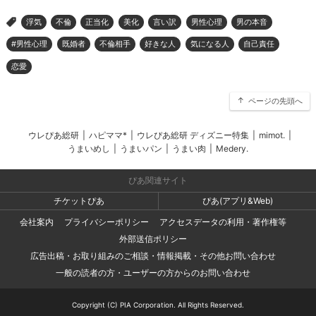
浮気
不倫
正当化
美化
言い訳
男性心理
男の本音
>
#男性心理
既婚者
不倫相手
好きな人
気になる人
自己責任
恋愛
ページの先頭へ
ウレぴあ総研
|
ハピママ*
|
ウレぴあ総研 ディズニー特集
|
mimot.
|
うまいめし
|
うまいパン
|
うまい肉
|
Medery.
ぴあ関連サイト
チケットぴあ
ぴあ(アプリ&Web)
会社案内
プライバシーポリシー
アクセスデータの利用・著作権等
外部送信ポリシー
広告出稿・お取り組みのご相談・情報掲載・その他お問い合わせ
一般の読者の方・ユーザーの方からのお問い合わせ
Copyright (C) PIA Corporation. All Rights Reserved.