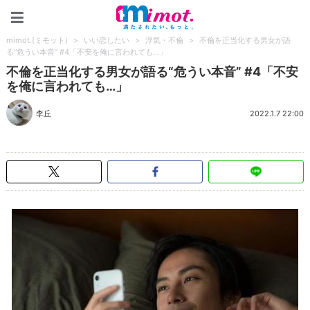
mimot.(ミモット)
mimot.(ミモット)
>
いい恋したい
>
浮気・不倫
>
不倫を正当化する男女が語
る“危うい本音” #4「不安を俺に言われても…」
不倫を正当化する男女が語る“危うい本音” #4「不安
を俺に言われても…」
李丘
2022.1.7 22:00