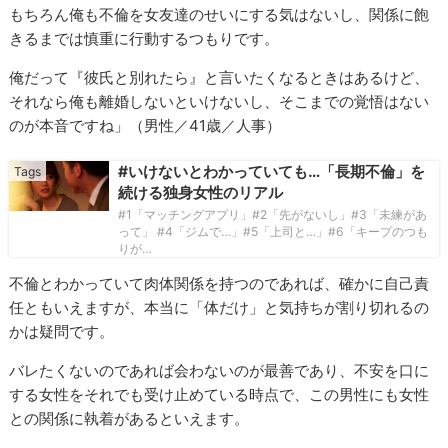
もちろん俺も不倫を女友達のせいにする気はないし、関係に飽
きるまでは慎重に行動するつもりです。
俺だって『彼氏と別れたら』と言いたくなるときはあるけど、
それなら俺も離婚しないといけないし、そこまでの覚悟はない
のが本音ですね」（男性／41歳／人事）
#いけないとわかっていても…「長期不倫」を
続ける独身女性のリアル
#1「マッチングアプリ」#2「先がないし」#3「未練があ
って」 #4「ジムで…」#5「上司と…」#6「キープのつも
りが…
不倫とわかっていて肉体関係を持つのであれば、確かに自己責
任ともいえますが、本当に「体だけ」と気持ちが割り切れるの
かは疑問です。
バレたくないのであれば会わないのが最善であり、不安を口に
する女性をそれでも受け止めている時点で、この男性にも女性
との関係に執着があるといえます。