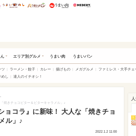
総研 ディズニー特集
mimot.
うまいめし
うまいパン
うまい肉
Medery.
いめし
はん
エリア別グルメ
うまい肉
うまいパン
ーツ
ラーメン・餃子
カレー
揚げもの
メガグルメ
ファミレス・大手チェ
りめし
達人のイチオシ！
>
人
な「焼きチョコビター＆ビターキャラメル」♪
ショコラ』に新味！ 大人な「焼きチョ
1
メル」♪
2022.1.2 11:00