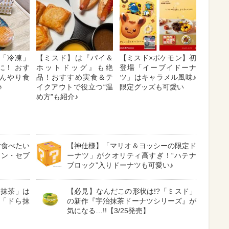
「冷凍」
【ミスド】は『パイ＆
【ミスド×ポケモン】初
に！ おす
ホットドッグ』も絶
登場「イーブイドーナ
ひんやり食
品！おすすめ実食＆テ
ツ」はキャラメル風味♪
♪
イクアウトで役立つ“温
限定グッズも可愛い
め方”も紹介♪
対食べたい
【神仕様】「マリオ＆ヨッシーの限定ド
ソン・セブ
ーナツ」がクオリティ高すぎ！“ハテナ
ブロック”入りドーナツも可愛い♪
×抹茶」は
【必見】なんだこの形状は!?「ミスド」
「ドら抹
の新作『宇治抹茶ドーナツシリーズ』が
気になる…!!【3/25発売】