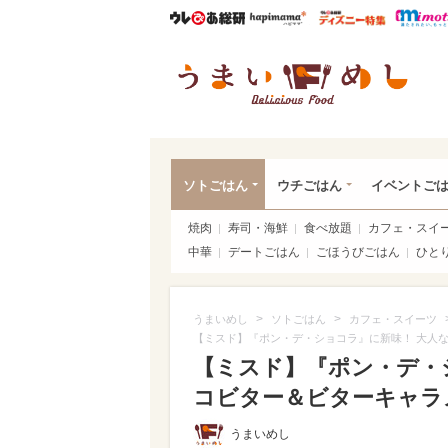
ウレぴあ総研
ハピママ*
ウレぴあ
うま
ソトごはん
ウチごはん
イベントご
焼肉
寿司・海鮮
食べ放題
カフェ・スイ
中華
デートごはん
ごほうびごはん
ひと
>
>
うまいめし
ソトごはん
カフェ・スイーツ
【ミスド】『ポン・デ・ショコラ』に新味！ 大人
【ミスド】『ポン・デ・
コビター＆ビターキャラ
うまいめし