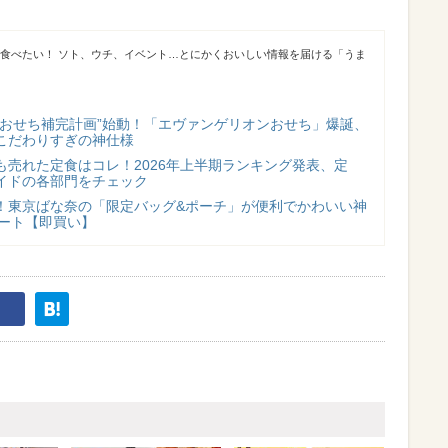
が食べたい！ ソト、ウチ、イベント…とにかくおいしい情報を届ける「うま
“おせち補完計画”始動！「エヴァンゲリオンおせち」爆誕、
こだわりすぎの神仕様
も売れた定食はコレ！2026年上半期ランキング発表、定
イドの各部門をチェック
！東京ばな奈の「限定バッグ&ポーチ」が便利でかわいい神
スタート【即買い】