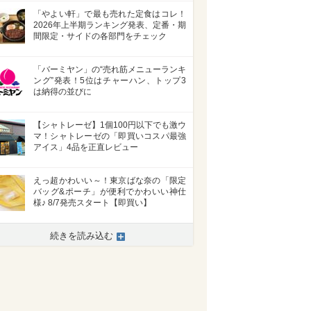
「やよい軒」で最も売れた定食はコレ！
2026年上半期ランキング発表、定番・期
間限定・サイドの各部門をチェック
「バーミヤン」の“売れ筋メニューランキ
ング”発表！5位はチャーハン、トップ3
は納得の並びに
【シャトレーゼ】1個100円以下でも激ウ
マ！シャトレーゼの「即買いコスパ最強
アイス」4品を正直レビュー
えっ超かわいい～！東京ばな奈の「限定
バッグ&ポーチ」が便利でかわいい神仕
様♪ 8/7発売スタート【即買い】
続きを読み込む