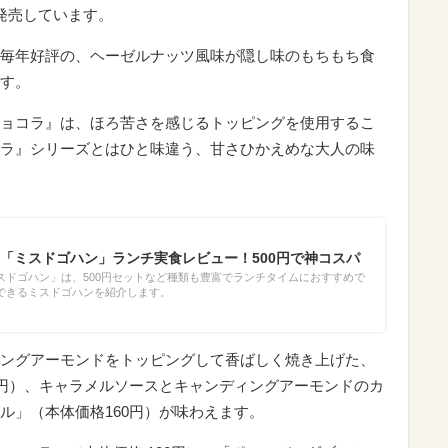
発売しています。
毎年好評の、ヘーゼルナッツ風味が隠し味のもちもち食
す。
ョコラ』は、ほろ苦さを感じるトッピングを使用するこ
ラ』シリーズとはひと味違う、甘さひかえめな大人の味
「ミスドゴハン」ランチ実食レビュー！500円で神コスパ
スドゴハン」は、500円セットなど種類も豊富でランチタイムにおすすめで
できるミスドゴハンを紹介します。
ングアーモンドをトッピングして香ばしく焼き上げた、
0円）、キャラメルソースとキャンディングアーモンドのカ
ル」（本体価格160円）が味わえます。