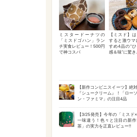
ミスタードーナツの
【ミスド】は
「ミスドゴハン」ラン
すると激ウマ
チ実食レビュー！500円
すめ4品の“
で神コスパ
感＆味”に驚き
【新作コンビニスイーツ】絶
『シュークリーム』！「ロー
ン・ファミマ」の注目4品
【3/25発売】今年の「ミスド
一味違う！色々と注目の新作
茶」の実力を正直レビュー!!