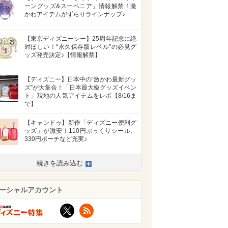
ーングッズ&スーベニア」情報解禁！激
かわアイテムがずらりラインナップ♪
【東京ディズニーシー】25周年記念に絶
対ほしい！“永久保存版レベル”の必見グ
ッズ発売決定♪【情報解禁】
【ディズニー】日本中の“激かわ最新グッ
ズ”が大集合！「日本最大級グッズイベン
ト」現地の人気アイテムをレポ【8/16ま
で】
【キャンドゥ】新作「ディズニー便利グ
ッズ」が激安！110円ぷっくりシール、
330円ポーチなど充実♪
続きを読み込む
ーシャルアカウント
X
RSS