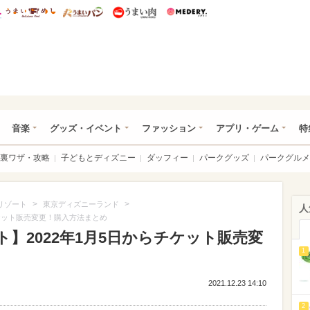
総研 ディズニー特集
mimot.
うまいめし
うまいパン
うまい肉
Medery.
ズニー特集 -ウレぴあ総研
音楽
グッズ・イベント
ファッション
アプリ・ゲーム
特
裏ワザ・攻略
子どもとディズニー
ダッフィー
パークグッズ
パークグルメ
>
>
リゾート
東京ディズニーランド
人
チケット販売変更！購入方法まとめ
】2022年1月5日からチケット販売変
1
2021.12.23 14:10
2