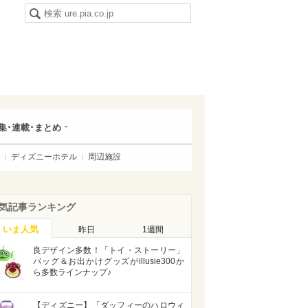
集･連載･まとめ
ディズニーホテル
周辺施設
気記事ランキング
いま人気
昨日
1週間
良デザイン多数！「トイ・ストーリー」
バッグ＆お出かけグッズがillusie300か
ら多数ラインナップ♪
【ディズニー】「ダッフィーのハロウィ