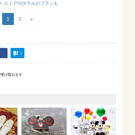
ストアやホテルのプランも
1
2
»
1
が受け取れます