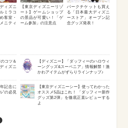
ディズニ
【東京ディズニーリゾ
パークチケットも買え
ルミラコ
ート】ゲームショップ
る「日本最大ディズニ
め客室・
の景品が可愛い！「ゲ
ーストア」オープン記
メニティ
ーム参加」の注意点
念グッズ発表！
方のコツ＆
【ディズニー】「ダッフィーのハロウィ
ディズニ
ーングッズ&スーベニア」情報解禁！激
かわアイテムがずらりラインナップ♪
周年記念に
【東京ディズニーシー】使ってわかった
ル”の必見
オススメ5品はこれ！ 「ダッフィー新作
グッズ第2弾」を徹底正直レビューする
よ
め