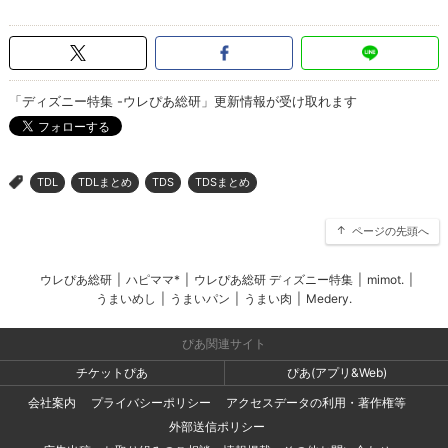
「ディズニー特集 -ウレぴあ総研」更新情報が受け取れます
TDL
TDLまとめ
TDS
TDSまとめ
>
ページの先頭へ
ウレぴあ総研
|
ハピママ*
|
ウレぴあ総研 ディズニー特集
|
mimot.
|
うまいめし
|
うまいパン
|
うまい肉
|
Medery.
ぴあ関連サイト
チケットぴあ
ぴあ(アプリ&Web)
会社案内
プライバシーポリシー
アクセスデータの利用・著作権等
外部送信ポリシー