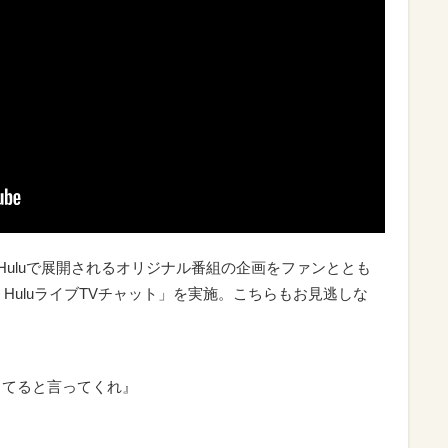
Hulu
で展開される
オリジナル番組の企画をファンととも
HuluライブTVチャット
」を実施。こちらもお見逃しな
愛してると言ってくれ』