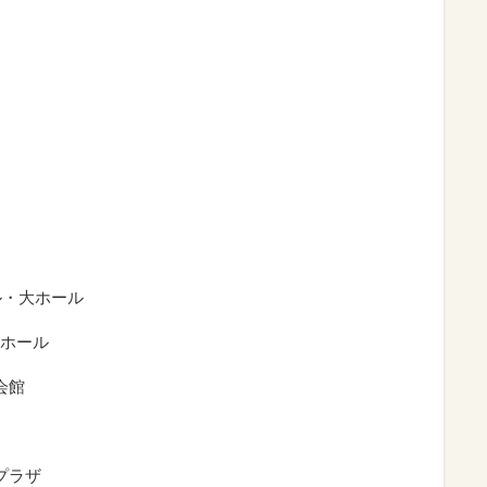
ール・大ホール
大ホール
会館
プラザ