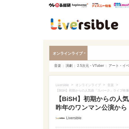
ウレぴあ総研
ハピママ*
ウレぴあ
Liver
オンラインライブ
音楽
演劇
2.5次元・VTuber
アート・イ
>
>
>
Liversible
オンラインライブ
音楽
【BiSH】初期からの人気曲「スパーク」ライブ映
【BiSH】初期からの人
昨年のワンマン公演から
Liversible