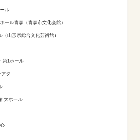
ホール
ョンホール青森（青森市文化会館）
ホール（山形県総合文化芸術館）
・第1ホール
ンシアタ
ル
館 大ホール
中心