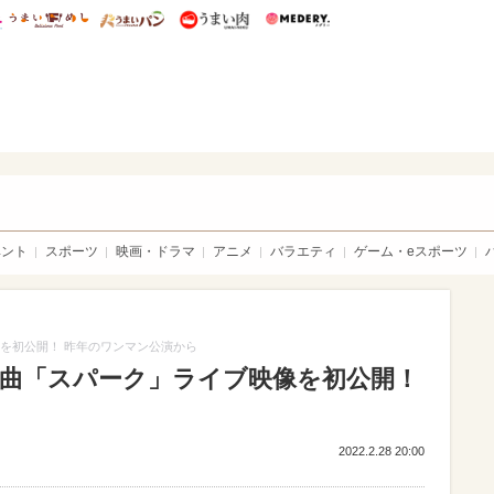
総研 ディズニー特集
mimot.
うまいめし
うまいパン
うまい肉
Medery.
sible
ベント
スポーツ
映画・ドラマ
アニメ
バラエティ
ゲーム・eスポーツ
像を初公開！ 昨年のワンマン公演から
気曲「スパーク」ライブ映像を初公開！
2022.2.28 20:00