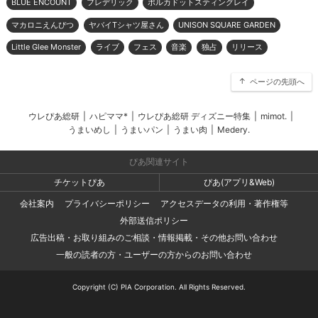
BLUE ENCOUNT
フレデリック
ポルカドットスティングレイ
マカロニえんぴつ
ヤバイTシャツ屋さん
UNISON SQUARE GARDEN
Little Glee Monster
ライブ
フェス
音楽
独占
リリース
ページの先頭へ
ウレぴあ総研
|
ハピママ*
|
ウレぴあ総研 ディズニー特集
|
mimot.
|
うまいめし
|
うまいパン
|
うまい肉
|
Medery.
ぴあ関連サイト
チケットぴあ
ぴあ(アプリ&Web)
会社案内
プライバシーポリシー
アクセスデータの利用・著作権等
外部送信ポリシー
広告出稿・お取り組みのご相談・情報掲載・その他お問い合わせ
一般の読者の方・ユーザーの方からのお問い合わせ
Copyright (C) PIA Corporation. All Rights Reserved.