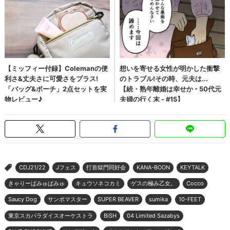
CDJ21/22
Jフェス
打首獄門同好会
KANA-BOON
KEYTALK
>
きゃりーぱみゅぱみゅ
キュウソネコカミ
ゲスの極み乙女。
Cocco
Saucy Dog
サンボマスター
SUPER BEAVER
sumika
10-FEET
東京スカパラダイスオーケストラ
BiSH
04 Limited Sazabys