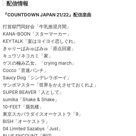
配信情報
『COUNTDOWN JAPAN 21/22』配信楽曲
打首獄門同好会「牛乳推奨月間」
KANA-BOON「スターマーカー」
KEYTALK「宴はヨイヨイ恋しぐれ」
きゃりーぱみゅぱみゅ「原点回避」
キュウソネコカミ「家」
ゲスの極み乙女。「crying march」
Cocco「音速パンチ」
Saucy Dog「シンデレラボーイ」
サンボマスター「世界をかえさせておくれよ」
SUPER BEAVER「人として」
sumika「Shake & Shake」
10-FEET「蜃気楼」
東京スカパラダイスオーケストラ「9」
BiSH「オーケストラ」
04 Limited Sazabys「Just」
BLUE ENCOUNT「囮囚」