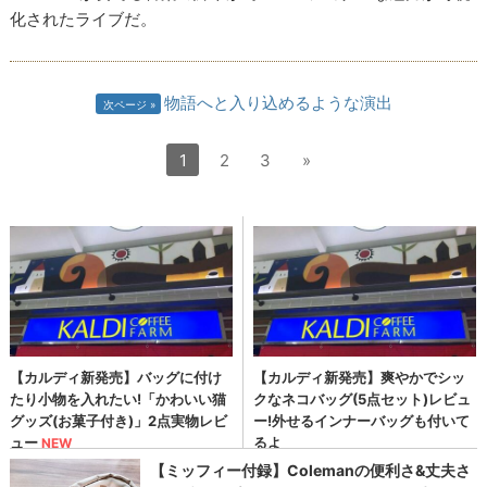
化されたライブだ。
物語へと入り込めるような演出
次ページ
1
2
3
»