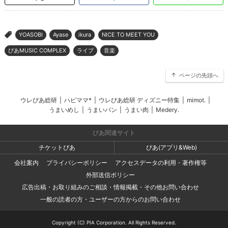
YOASOBI
Ayase
ikura
NICE TO MEET YOU
>
ぴあMUSIC COMPLEX
ライブ
音楽
ページの先頭へ
ウレぴあ総研
|
ハピママ*
|
ウレぴあ総研 ディズニー特集
|
mimot.
|
うまいめし
|
うまいパン
|
うまい肉
|
Medery.
ぴあ関連サイト
チケットぴあ
ぴあ(アプリ&Web)
会社案内
プライバシーポリシー
アクセスデータの利用・著作権等
外部送信ポリシー
広告出稿・お取り組みのご相談・情報掲載・その他お問い合わせ
一般の読者の方・ユーザーの方からのお問い合わせ
Copyright (C) PIA Corporation. All Rights Reserved.