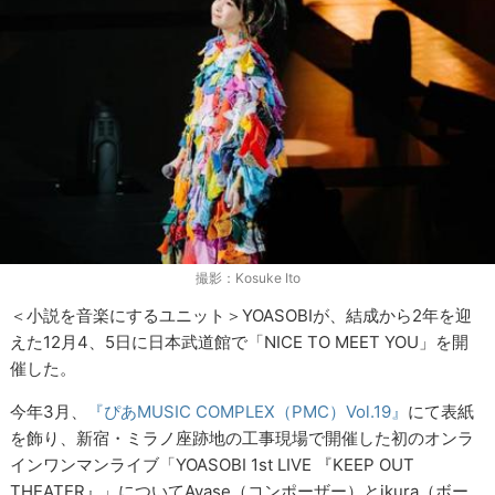
撮影：Kosuke Ito
＜小説を音楽にするユニット＞YOASOBIが、結成から2年を迎
えた12月4、5日に日本武道館で「NICE TO MEET YOU」を開
催した。
今年3月、
『ぴあMUSIC COMPLEX（PMC）Vol.19』
にて表紙
を飾り、新宿・ミラノ座跡地の工事現場で開催した初のオンラ
インワンマンライブ「YOASOBI 1st LIVE 『KEEP OUT
THEATER』」についてAyase（コンポーザー）とikura（ボー