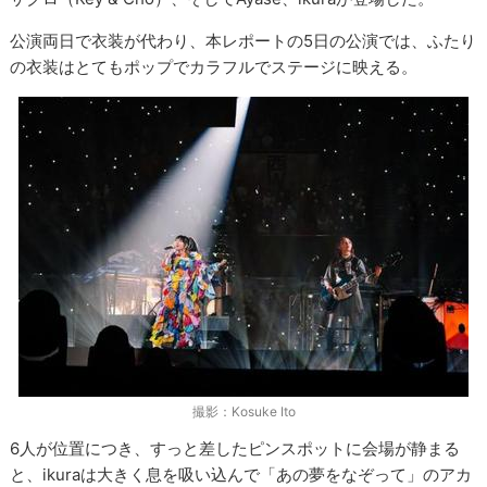
公演両日で衣装が代わり、本レポートの5日の公演では、ふたり
の衣装はとてもポップでカラフルでステージに映える。
撮影：Kosuke Ito
6人が位置につき、すっと差したピンスポットに会場が静まる
と、ikuraは大きく息を吸い込んで「あの夢をなぞって」のアカ