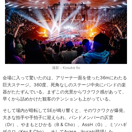
撮影：Kosuke Ito
会場に入って驚いたのは、アリーナ一面を使った36mにわたる
巨大ステージ。360度、死角なしのステージ中央にバンドの楽
器がたたずんでいる。まずこの光景からワクワク感があって、
早くから詰めかけた観客のテンションも上がっている。
そして場内が暗転してSEが鳴り響くと、そのワクワクが爆発。
大きな拍手や手拍子に迎えられ、バンドメンバーの仄雲
（Dr）、やまもとひかる（B & Cho）、AssH（G）、ミソハギ
ザクロ（Key & Cho）、そしてAyase、ikuraが登場した。