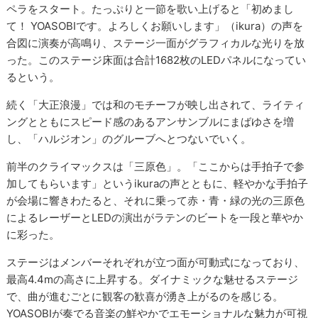
ペラをスタート。たっぷりと一節を歌い上げると「初めまし
て！ YOASOBIです。よろしくお願いします」（ikura）の声を
合図に演奏が高鳴り、ステージ一面がグラフィカルな光りを放
った。このステージ床面は合計1682枚のLEDパネルになってい
るという。
続く「大正浪漫」では和のモチーフが映し出されて、ライティ
ングとともにスピード感のあるアンサンブルにまばゆさを増
し、「ハルジオン」のグルーブへとつないでいく。
前半のクライマックスは「三原色」。「ここからは手拍子で参
加してもらいます」というikuraの声とともに、軽やかな手拍子
が会場に響きわたると、それに乗って赤・青・緑の光の三原色
によるレーザーとLEDの演出がラテンのビートを一段と華やか
に彩った。
ステージはメンバーそれぞれが立つ面が可動式になっており、
最高4.4mの高さに上昇する。ダイナミックな魅せるステージ
で、曲が進むごとに観客の歓喜が湧き上がるのを感じる。
YOASOBIが奏でる音楽の鮮やかでエモーショナルな魅力が可視