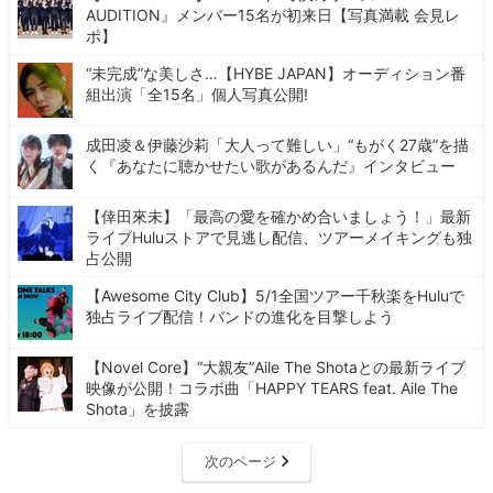
AUDITION』メンバー15名が初来日【写真満載 会見レ
ポ】
“未完成”な美しさ…【HYBE JAPAN】オーディション番
組出演「全15名」個人写真公開!
成田凌＆伊藤沙莉「大人って難しい」“もがく27歳”を描
く『あなたに聴かせたい歌があるんだ』インタビュー
【倖田來未】「最高の愛を確かめ合いましょう！」最新
ライブHuluストアで見逃し配信、ツアーメイキングも独
占公開
【Awesome City Club】5/1全国ツアー千秋楽をHuluで
独占ライブ配信！バンドの進化を目撃しよう
【Novel Core】“大親友”Aile The Shotaとの最新ライブ
映像が公開！コラボ曲「HAPPY TEARS feat. Aile The
Shota」を披露
次のページ