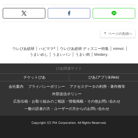
ページの先頭へ
ウレぴあ総研
|
ハピママ*
|
ウレぴあ総研 ディズニー特集
|
mimot.
|
うまいめし
|
うまいパン
|
うまい肉
|
Medery.
ぴあ関連サイト
チケットぴあ
ぴあ(アプリ&Web)
会社案内
プライバシーポリシー
アクセスデータの利用・著作権等
外部送信ポリシー
広告出稿・お取り組みのご相談・情報掲載・その他お問い合わせ
一般の読者の方・ユーザーの方からのお問い合わせ
Copyright (C) PIA Corporation. All Rights Reserved.