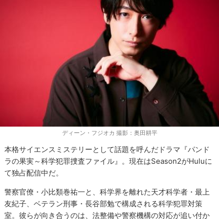
ディーン・フジオカ 撮影：奥田耕平
本格サイエンスミステリーとして話題を呼んだドラマ『パンド
ラの果実～科学犯罪捜査ファイル』。現在はSeason2がHuluに
て独占配信中だ。
警察官僚・小比類巻祐一と、科学界を離れた天才科学者・最上
友紀子、ベテラン刑事・長谷部勉で構成される科学犯罪対策
室。彼らが向き合うのは、法整備や警察機構の対応が追い付か