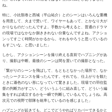
ね。
特に、小比類巻と西城（平山祐介）とのシーンはいろんな重機
を用意して、火まで焚いて、ワイヤーもあって、とかなり大が
かりなものだったんですよ。手数から考えると、普通のドラマ
の現場ではなかなか捌ききれない分量なんですよね。アクショ
ンってすごく時間がかかるから。それをやろうと思っているの
もすごいな、と思いました」
しかし、アクションシーンを撮り終える直前でハプニングがあ
り、撮影は中断。最後のシーンは間を置いての撮影となった。
「繋がりのシーンを飛ばして、もともとなかった場所で、なか
ったシークエンスを撮ったんです。それでも、仕上がりを観た
ときに遜色のない形になっていて驚きました。現場での羽住監
督の判断力がすごい。どういうふうに組み直して、どういう編
集をすれば成立するかを一瞬で判断しているんでしょうね。高
次元での視野で部隊を統率しているのを感じました」
ハプニングが起きても、どこでどうやればリカバーできるかと