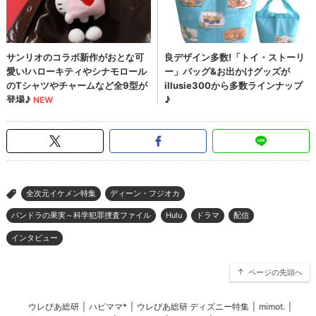
全次元イケメン特集
ディーン・フジオカ
>
パンドラの果実～科学犯罪捜査ファイル
Hulu
ドラマ
配信
インタビュー
ページの先頭へ
ウレぴあ総研
|
ハピママ*
|
ウレぴあ総研 ディズニー特集
|
mimot.
|