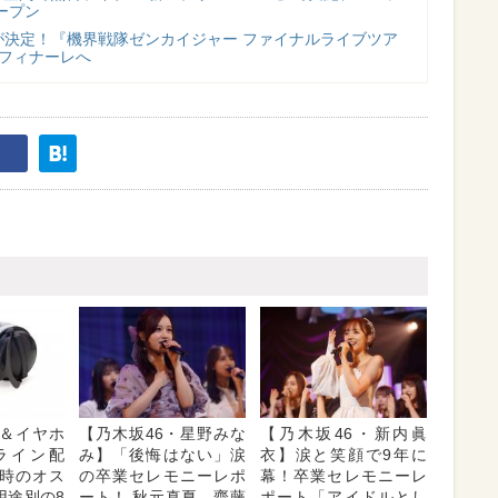
ープン
”が決定！『機界戦隊ゼンカイジャー ファイナルライブツア
よフィナーレへ
＆イヤホ
【乃木坂46・星野みな
【乃木坂46・新内眞
ライン配
み】「後悔はない」涙
衣】涙と笑顔で9年に
時のオス
の卒業セレモニーレポ
幕！卒業セレモニーレ
用途別の8
ート！ 秋元真夏、齋藤
ポート「アイドルとし