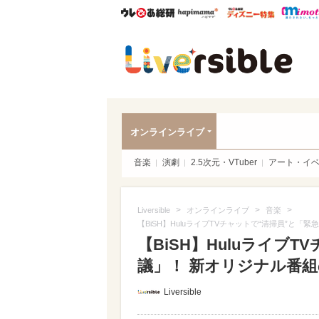
ウレぴあ総研
ハピママ*
ウレぴあ
Liver
オンラインライブ
音楽
演劇
2.5次元・VTuber
アート・イ
>
>
>
Liversible
オンラインライブ
音楽
【BiSH】HuluライブTVチャットで“清掃員”と
【BiSH】Huluライブ
議」！ 新オリジナル番
Liversible