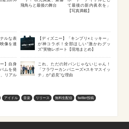
飛鳥らと最後の舞台
て最後の新内眞衣を」
【写真満載】
ソナルな表
【ディズニー】「キンプリ×ミッキー」
ー映像を連
が神コラボ！全部ほしい“激かわグッ
ズ”実物レポート【現地まとめ】
ュー】自身
これ、ただの対バンじゃないじゃん！
バムを発
「フラワーカンパニーズ×スキマスイッ
た、リアル
チ」が“必見”な理由
アイドル
音楽
リリース
無料生配信
twitter投稿