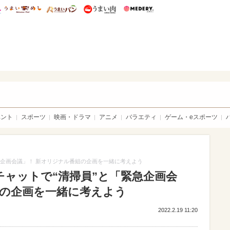
総研 ディズニー特集
mimot.
うまいめし
うまいパン
うまい肉
Medery.
sible
ベント
スポーツ
映画・ドラマ
アニメ
バラエティ
ゲーム・eスポーツ
「緊急企画会議」！ 新オリジナル番組の企画を一緒に考えよう
TVチャットで“清掃員”と「緊急企画会
組の企画を一緒に考えよう
2022.2.19 11:20