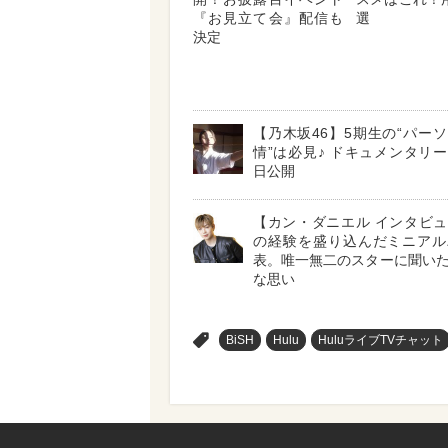
『お見立て会』配信も
選
決定
【乃木坂46】5期生の“パー
情”は必見♪ ドキュメンタリ
日公開
【カン・ダニエル インタビ
の経験を盛り込んだミニアル
表。唯一無二のスターに聞い
な思い
>
BiSH
Hulu
HuluライブTVチャット