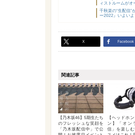
ィストルームがオ
千秋楽の“生配信
ー2022』いよい
X
Facebook
関連記事
【乃木坂46】5期生たち
【ヘッドホン
のフレッシュな笑顔を
ン】「オン
「乃木坂配信中」で公
信」を楽しむ
開！お披露目イベント
スメはこれ！