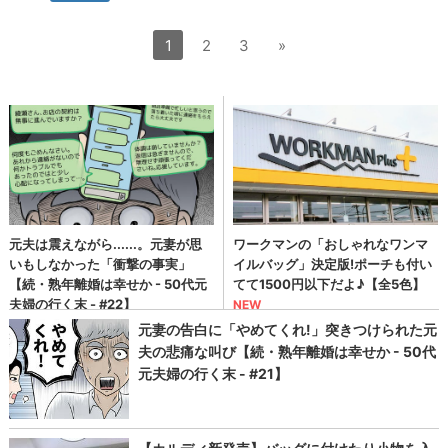
1
2
3
»