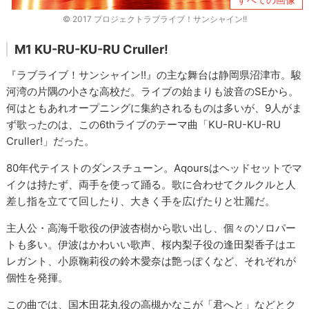
© 2017 プロジェクトラブライブ！サンシャイン!!
M1 KU-RU-KU-RU Cruller!
『ラブライブ！サンシャイン!!』の主な舞台は静岡県沼津市。駿
河湾の片隅の小さな高校だ。ライブの始まりも波音のSEから。
何はともあれオープニングに集約されるものは多いが、9人がま
ず歌ったのは、この6thライブのテーマ曲「KU-RU-KU-RU
Cruller!」だった。
80年代テイストのダンスチューン。Aqoursはヘッドセットでマ
イクは持たず、両手を使って踊る。歌に合わせてクルクルと人
差し指を立てて回したり、大きく手を広げたりと壮麗だ。
主人公・高海千歌役の伊波杏樹から歌い出し、個々のソロパー
トも多い。伊波はかわいい歌声、桜内梨子役の逢田梨香子はエ
レガント、小原鞠莉役の鈴木愛奈は艶っぽくなど、それぞれが
個性を発揮。
この曲では、国木田花丸役の高槻かなこが「君へと」などとク