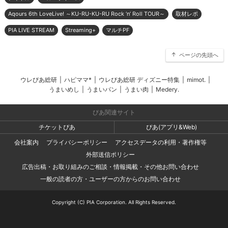
Aqours 6th LoveLive! ～KU-RU-KU-RU Rock ‘n’ Roll TOUR～
取材レポ
PIA LIVE STREAM
Streaming+
マルチPF
ページの先頭へ
ウレぴあ総研
|
ハピママ*
|
ウレぴあ総研 ディズニー特集
|
mimot.
|
うまいめし
|
うまいパン
|
うまい肉
|
Medery.
ぴあ関連サイト
チケットぴあ
ぴあ(アプリ&Web)
会社案内
プライバシーポリシー
アクセスデータの利用・著作権等
外部送信ポリシー
広告出稿・お取り組みのご相談・情報掲載・その他お問い合わせ
一般の読者の方・ユーザーの方からのお問い合わせ
Copyright (C) PIA Corporation. All Rights Reserved.