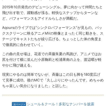
2015年10月発売のデビューシングル。夢に向かって仲間たちと
飛び出す歌で、躍動感が漲る。軽快なステップからターンな
ど、パフォーマンスもアイドルらしさが満載だ。
Aqoursのライブでは“シンクロパフォーマンス”が見もの。バッ
クスクリーンに映るアニメMVの映像とまったく同じ動きを、ス
テージでキャストたちが繰り広げる。ちょっとした体の角度ま
で徹底的に合わせていく。
この曲の見せ場は、花道での斉藤朱夏の馬跳び。アニメではお
尻を付けて横に並んだ小原鞠莉と松浦果南の上を、渡辺曜が軽
やかに飛び越える。
現実にやるのは簡単でないが、斉藤はこの日も脚を180度広げ
て見事に成功。後のMCで「久しぶりにやったんです。めちゃめ
ちゃ楽しい気分になりました」と話した。
シュール＆クール！多彩なナンバーを披露
次ページ