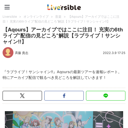
Liversible
Liversible
>
オンラインライブ
>
音楽
>
【Aqours】アーカイブではここに注
目！ 充実の6thライブ“配信の見どころ”解説【ラブライブ！サンシャイン!!】
【Aqours】アーカイブではここに注目！ 充実の6th
ライブ“配信の見どころ”解説【ラブライブ！サンシ
ャイン!!】
斉藤 貴志
2022.3.9 17:25
『ラブライブ！サンシャイン!!』Aqoursの最新ツアーを速報レポート。
特にアーカイブ配信で観るべき見どころを解説していきます！