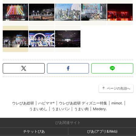
ページの先頭へ
ウレぴあ総研
|
ハピママ*
|
ウレぴあ総研 ディズニー特集
|
mimot.
|
うまいめし
|
うまいパン
|
うまい肉
|
Medery.
ぴあ関連サイト
チケットぴあ
ぴあ(アプリ&Web)