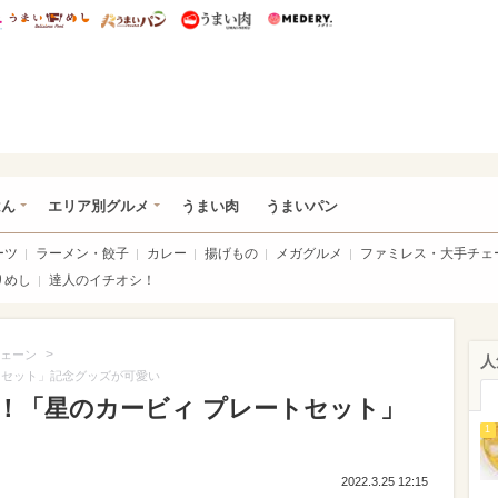
総研 ディズニー特集
mimot.
うまいめし
うまいパン
うまい肉
Medery.
いめし
はん
エリア別グルメ
うまい肉
うまいパン
ーツ
ラーメン・餃子
カレー
揚げもの
メガグルメ
ファミレス・大手チェ
りめし
達人のイチオシ！
>
ェーン
人
トセット」記念グッズが可愛い
！「星のカービィ プレートセット」
1
2022.3.25 12:15