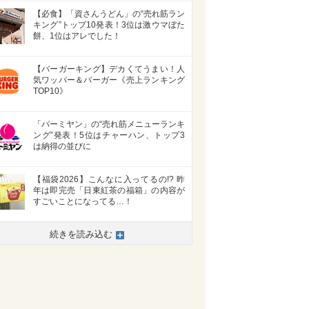
【必食】「資さんうどん」の“売れ筋ラン
キング”トップ10発表！3位は激ウマぼた
餅、1位はアレでした！
【バーガーキング】デカくてうまい！人
気ワッパー＆バーガー《売上ランキング
TOP10》
「バーミヤン」の“売れ筋メニューランキ
ング”発表！5位はチャーハン、トップ3
は納得の並びに
【福袋2026】こんなに入ってるの!? 昨
年は即完売「日東紅茶の福箱」の内容が
すごいことになってる…！
続きを読み込む