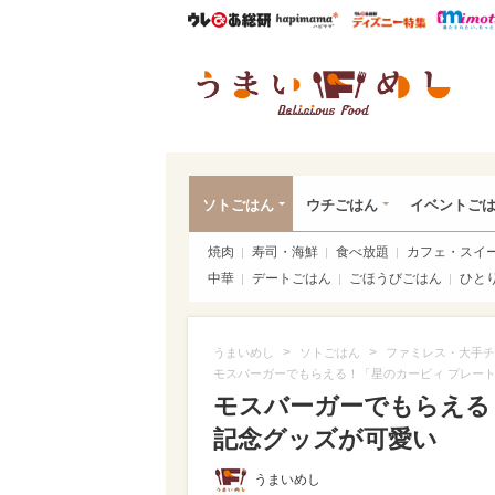
ウレぴあ総研
ハピママ*
ウレぴあ
うま
ソトごはん
ウチごはん
イベントご
焼肉
寿司・海鮮
食べ放題
カフェ・スイ
中華
デートごはん
ごほうびごはん
ひと
>
>
うまいめし
ソトごはん
ファミレス・大手チ
モスバーガーでもらえる！「星のカービィ プレー
モスバーガーでもらえる
記念グッズが可愛い
うまいめし