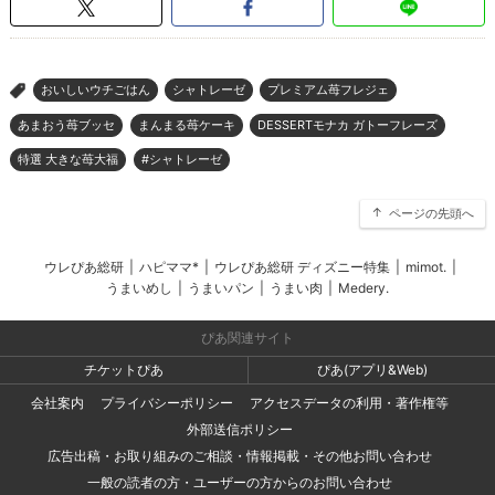
おいしいウチごはん
シャトレーゼ
プレミアム苺フレジェ
>
あまおう苺ブッセ
まんまる苺ケーキ
DESSERTモナカ ガトーフレーズ
特選 大きな苺大福
#シャトレーゼ
ページの先頭へ
ウレぴあ総研
|
ハピママ*
|
ウレぴあ総研 ディズニー特集
|
mimot.
|
うまいめし
|
うまいパン
|
うまい肉
|
Medery.
ぴあ関連サイト
チケットぴあ
ぴあ(アプリ&Web)
会社案内
プライバシーポリシー
アクセスデータの利用・著作権等
外部送信ポリシー
広告出稿・お取り組みのご相談・情報掲載・その他お問い合わせ
一般の読者の方・ユーザーの方からのお問い合わせ