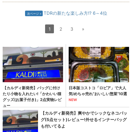
TDRの新たな楽しみ方!? 6～4位
次ページ
1
2
3
»