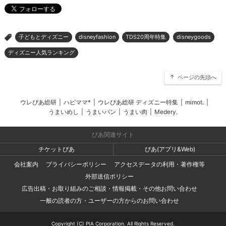
子どもとディズニー
disneyfashion
TDS20周年特集
disneygoods
>
ディズニー人気ランキング
ページの先頭へ
ウレぴあ総研
|
ハピママ*
|
ウレぴあ総研 ディズニー特集
|
mimot.
|
うまいめし
|
うまいパン
|
うまい肉
|
Medery.
ぴあ関連サイト
チケットぴあ
ぴあ(アプリ&Web)
会社案内
プライバシーポリシー
アクセスデータの利用・著作権等
外部送信ポリシー
広告出稿・お取り組みのご相談・情報掲載・その他お問い合わせ
一般の読者の方・ユーザーの方からのお問い合わせ
Copyright (C) PIA Corporation. All Rights Reserved.