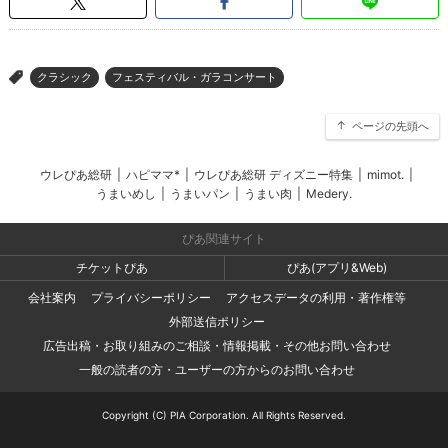
クラシック
フェスティバル・ガラコンサート
>
ページの先頭へ
ウレぴあ総研
|
ハピママ*
|
ウレぴあ総研 ディズニー特集
|
mimot.
|
うまいめし
|
うまいパン
|
うまい肉
|
Medery.
ぴあ関連サイト
チケットぴあ
ぴあ(アプリ&Web)
会社案内
プライバシーポリシー
アクセスデータの利用・著作権等
外部送信ポリシー
広告出稿・お取り組みのご相談・情報掲載・その他お問い合わせ
一般の読者の方・ユーザーの方からのお問い合わせ
Copyright (C) PIA Corporation. All Rights Reserved.