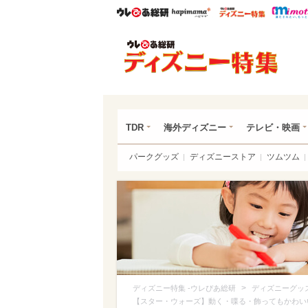
ウレぴあ総研
ハピママ*
ウレぴあ
ディ
TDR
海外ディズニー
テレビ・映画
パークグッズ
ディズニーストア
ツムツム
>
ディズニー特集 -ウレぴあ総研
ディズニーグッ
【スター・ウォーズ】動く・喋る・飾ってもかわいい