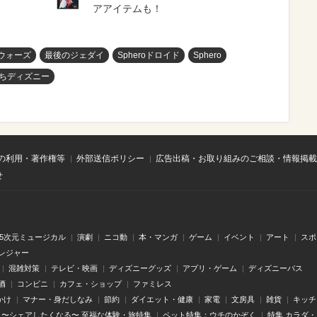
アアイテムも！
ウォーズ
最後のジェダイ
Spheroドロイド
Sphero
ちディズニー
の利用・著作権等
外部送信ポリシー
広告出稿・お取り組みのご相談・情報掲載
せ
.5次元ミュージカル
演劇
ニコ動
本・マンガ
ゲーム
イベント
アート
スポ
レジャー
混雑対策
テレビ・映画
ディズニーグッズ
アプリ・ゲーム
ディズニーパス
酒
コンビニ
カフェ・ショップ
ファミレス
かけ
マナー・身だしなみ
節約
ダイエット・健康
家電
文房具
雑貨
キッチ
〜シェアしたくなる〜 至福な体験・旅特集
ペット特集：ウチのかぞく
特集 カラダ