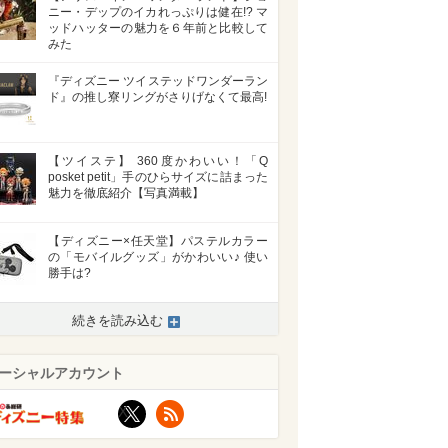
ニー・デップのイカれっぷりは健在!? マ
ッドハッターの魅力を６年前と比較して
みた
『ディズニー ツイステッドワンダーラン
ド』の推し寮リングがさりげなくて最高!
【ツイステ】 360度かわいい！「Q
posket petit」手のひらサイズに詰まった
魅力を徹底紹介【写真満載】
【ディズニー×任天堂】パステルカラー
の「モバイルグッズ」がかわいい♪ 使い
勝手は?
続きを読み込む
ーシャルアカウント
X
RSS