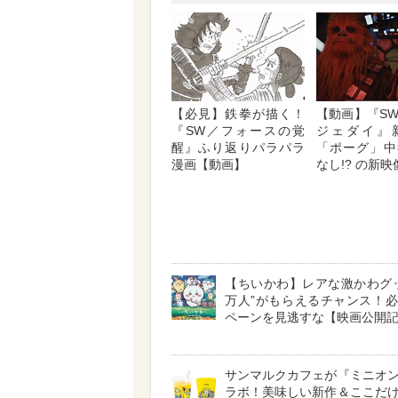
【必見】鉄拳が描く！
【動画】『S
『SW／フォースの覚
ジェダイ』
醒』ふり返りパラパラ
「ポーグ」中
漫画【動画】
なし!? の新映
【ちいかわ】レアな激かわグッ
万人”がもらえるチャンス！
ペーンを見逃すな【映画公開
サンマルクカフェが『ミニオ
ラボ！美味しい新作＆ここだ