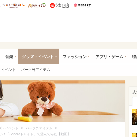
総研 ディズニー特集
mimot.
うまいめし
うまいパン
うまい肉
Medery.
ズニー特集 -ウレぴあ総研
音楽
グッズ・イベント
ファッション
アプリ・ゲーム
特
イベント
パーク外アイテム
人
1
>
>
ズ・イベント
パーク外アイテム
！「Spheroドロイド」で遊んでみた【動画】
2