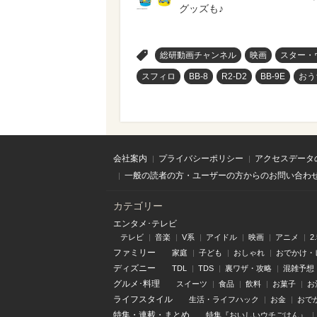
グッズも♪
>
総研動画チャンネル
映画
スター・
スフィロ
BB-8
R2-D2
BB-9E
おう
会社案内
プライバシーポリシー
アクセスデータ
一般の読者の方・ユーザーの方からのお問い合わ
カテゴリー
エンタメ･テレビ
テレビ
音楽
V系
アイドル
映画
アニメ
2
ファミリー
家庭
子ども
おしゃれ
おでかけ・
ディズニー
TDL
TDS
裏ワザ・攻略
混雑予想
グルメ･料理
スイーツ
食品
飲料
お菓子
お
ライフスタイル
生活・ライフハック
お金
おで
特集
・
連載
・
まとめ
特集『おいしいウチごはん』