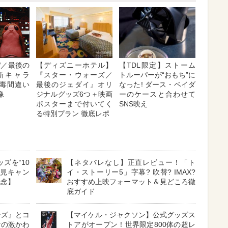
W／最後の
【ディズニーホテル】
【TDL限定】ストーム
新キャラ
『スター・ウォーズ／
トルーパーが“おもち”に
毒間違い
最後のジェダイ』オリ
なった! ダース・ベイダ
像
ジナルグッズ6つ＋映画
ーのケースと合わせて
ポスターまで付いてく
SNS映え
る特別プラン 徹底レポ
ズを“10
【ネタバレなし】正直レビュー！「ト
必見キャン
イ・ストーリー5」字幕? 吹替? IMAX?
記念】
おすすめ上映フォーマット＆見どころ徹
底ガイド
ンズ』とコ
【マイケル・ジャクソン】公式グッズス
けの激かわ
トアがオープン！世界限定800体の超レ