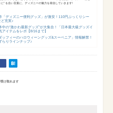
に” を合い言葉に、ディズニーの魅力を発信していきます!
作「ディズニー便利グッズ」が激安！110円ぷっくりシー
など充実♪
本中の“激かわ最新グッズ”が大集合！「日本最大級グッズイ
アイテムをレポ【8/16まで】
ダッフィーのハロウィーングッズ&スーベニア」情報解禁！
ずらりラインナップ♪
が受け取れます