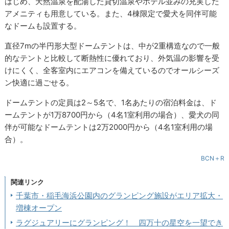
はじめ、天然温泉を配湯した貸切温泉やホテル並みの充実した
アメニティも用意している。また、4棟限定で愛犬を同伴可能
なドームも設置する。
直径7mの半円形大型ドームテントは、中が2重構造なので一般
的なテントと比較して断熱性に優れており、外気温の影響を受
けにくく、全客室内にエアコンを備えているのでオールシーズ
ン快適に過ごせる。
ドームテントの定員は2～5名で、1名あたりの宿泊料金は、ド
ームテントが1万8700円から（4名1室利用の場合）、愛犬の同
伴が可能なドームテントは2万2000円から（4名1室利用の場
合）。
BCN＋R
関連リンク
千葉市・稲毛海浜公園内のグランピング施設がエリア拡大・
増棟オープン
ラグジュアリーにグランピング！ 四万十の星空を一望でき