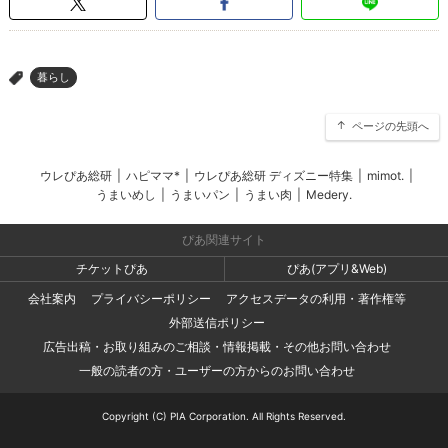
暮らし
>
ページの先頭へ
ウレぴあ総研
|
ハピママ*
|
ウレぴあ総研 ディズニー特集
|
mimot.
|
うまいめし
|
うまいパン
|
うまい肉
|
Medery.
ぴあ関連サイト
チケットぴあ
ぴあ(アプリ&Web)
会社案内
プライバシーポリシー
アクセスデータの利用・著作権等
外部送信ポリシー
広告出稿・お取り組みのご相談・情報掲載・その他お問い合わせ
一般の読者の方・ユーザーの方からのお問い合わせ
Copyright (C) PIA Corporation. All Rights Reserved.