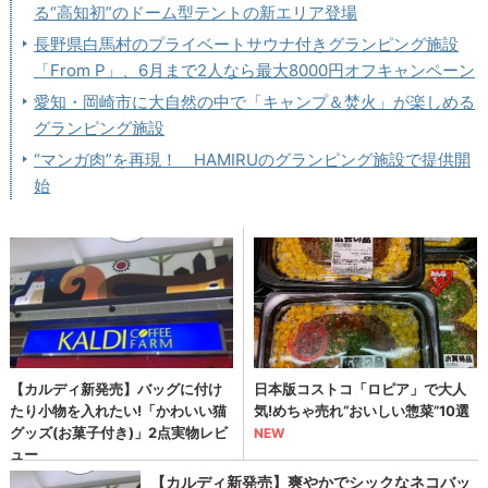
る“高知初”のドーム型テントの新エリア登場
長野県白馬村のプライベートサウナ付きグランピング施設
「From P」、6月まで2人なら最大8000円オフキャンペーン
愛知・岡崎市に大自然の中で「キャンプ＆焚火」が楽しめる
グランピング施設
“マンガ肉”を再現！ HAMIRUのグランピング施設で提供開
始