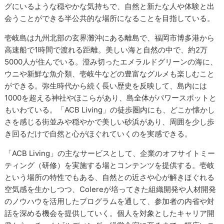
グにいるような穏やかな気持ちで、自然と新たな人や体験と出
会うことができる半公共的な場所になることを目指している。
壱岐島は九州北部の玄界灘沖にある離島で、福岡市博多港から
高速船で1時間で渡れる距離。美しい海と自然の中で、約2万
5000人が住んでいる。澄み切ったエメラルドグリーンの海に、
ウニや新鮮な魚介類、壱岐牛などの豊富なグルメも楽しむこと
ができる。弥生時代から続く長い歴史を反映して、島内には
1000を超える神社やほこらがあり、島全体がパワースポットと
もいわている。「ACB Living」の徒歩圏内にも、どこか懐かし
さを感じる街並みや穏やかで美しい砂浜があり、周囲を少し歩
き回るだけで自然と心がほぐれていくのを実感できる。
「ACB Living」の主なサービスとして、企業のオフサイトミー
ティング（研修）を実施する場とコンテンツを提供する。壱岐
という場所の特性でもある、自然との近さや心が解きほぐれる
空気感を生かしつつ、Colereが培ってきた組織開発や人材開発
のノウハウを活用したプログラムを通して、参加者の内省や対
話を深める機会を提供していく。個人を対象としたキャリア開