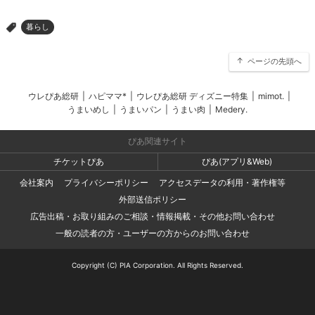
暮らし
>
ページの先頭へ
ウレぴあ総研
|
ハピママ*
|
ウレぴあ総研 ディズニー特集
|
mimot.
|
うまいめし
|
うまいパン
|
うまい肉
|
Medery.
ぴあ関連サイト
チケットぴあ
ぴあ(アプリ&Web)
会社案内
プライバシーポリシー
アクセスデータの利用・著作権等
外部送信ポリシー
広告出稿・お取り組みのご相談・情報掲載・その他お問い合わせ
一般の読者の方・ユーザーの方からのお問い合わせ
Copyright (C) PIA Corporation. All Rights Reserved.