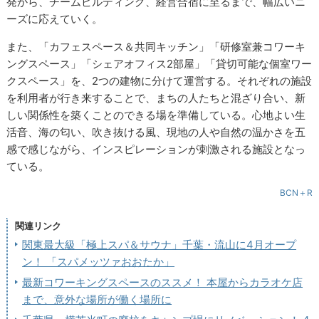
発から、チームビルディング、経営合宿に至るまで、幅広いニ
ーズに応えていく。
また、「カフェスペース＆共同キッチン」「研修室兼コワーキ
ングスペース」「シェアオフィス2部屋」「貸切可能な個室ワー
クスペース」を、2つの建物に分けて運営する。それぞれの施設
を利用者が行き来することで、まちの人たちと混ざり合い、新
しい関係性を築くことのできる場を準備している。心地よい生
活音、海の匂い、吹き抜ける風、現地の人や自然の温かさを五
感で感じながら、インスピレーションが刺激される施設となっ
ている。
BCN＋R
関連リンク
関東最大級「極上スパ＆サウナ」千葉・流山に4月オープ
ン！ 「スパメッツァおおたか」
最新コワーキングスペースのススメ！ 本屋からカラオケ店
まで、意外な場所が働く場所に