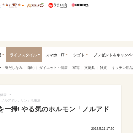
総研 ディズニー特集
mimot.
うまいめし
うまいパン
うまい肉
Medery.
ぴあ総研（うれぴあ）
愛
ライフスタイル
スマホ・IT
シゴト
プレゼント＆キャンペ
ー・身だしなみ
節約
ダイエット・健康
家電
文房具
雑貨
キッチン用品
>
健康
「ノルアドレナリン」活用法
を一掃! やる気のホルモン「ノルアド
2013.5.21 17:30