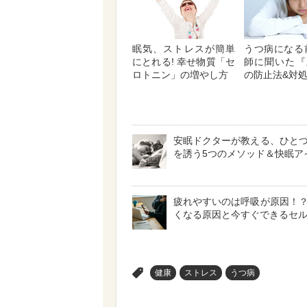
眠気、ストレスが簡単
うつ病になる
にとれる! 幸せ物質「セ
師に聞いた『
ロトニン」の増やし方
の防止法&対
安眠ドクターが教える、ひと
を誘う5つのメソッド＆快眠ア
疲れやすいのは呼吸が原因！
くなる原因と今すぐできるセ
>
健康
ストレス
うつ病