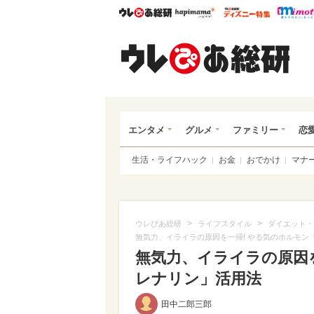
ウレぴあ総研
ハピママ*
ウレぴあ
ウレ
エンタメ
グルメ
ファミリー
恋
生活・ライフハック
お金
おでかけ
マナ
>
>
ウレぴあ総研
ライフスタイル
ダイエット・
無気力、イライラの原因を一掃! やる気のホルモン
無気力、イライラの原因
レナリン」活用法
田中二郎三郎