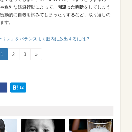
や過剰な逃避行動によって、
間違った判断
をしてしまう
衝動的に自殺を試みてしまったりするなど、取り返しの
ます。
ナリン」をバランスよく脳内に放出するには？
1
2
3
»
12