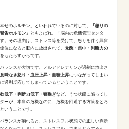
幸せのホルモン」といわれているのに対して、
「怒りの
警告ホルモン」
ともよばれ、「脳内の危機管理センタ
す。その理由は、ストレス等を受けて、怒りを伴う興奮
優位になると脳内に放出されて、
覚醒・集中・判断力の
をもたらすからです。
バランスが大切です。ノルアドレナリンが過剰に放出さ
意味なき怒り・血圧上昇・血糖上昇
につながってしまい
に過剰反応してしまっているということです。
欲低下・判断力低下・寝過ぎ
など、うつ状態に陥ってし
ターが、本当の危機なのに、危機を回避する方策をとろ
ということです。
バランスが崩れると、ストレスフル状態での正しい判断
なくなってしまい、ストレスフル、つまりどうするん