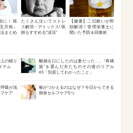
前に！ 医
たくさん泣いてストレ
【健康】二日酔いが即
五月病』
ス解消・デトックス! 医
効解消！管理栄養士に
処法まとめ
師もすすめる"涙活"
聞いた予防＆回復術
つ上の眠り
離婚を口にしたのは妻だった…。“再構
イテム
築”を選んだ夫たちのその後のリアル
#3「別居してわかったこと」
？呼吸が浅
喉がつかえるのはなぜ？今日からできる
ルフケア
簡単セルフケア5つ