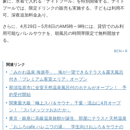
象に、水着で入れる「ナイトプール」を特別開催する。ナイト
プールでは、限定ドリンクの販売も実施する。子どもは利用不
可。深夜追加料金あり。
さらに、4月29日～5月8日のAM5時～9時には、貸切でのみ利
用可能なバレルサウナを、朝風呂の時間帯限定で無料開放す
る。
BCN＋R
関連リンク
「みかわ温泉 海遊亭」、海が一望できるテラス＆露天風呂
付き「プレミアム客室エリア」オープン
那須塩原市に全室天然温泉風呂付のホテルがオープン！ 予
約受付開始
関東最大級「極上スパ＆サウナ」千葉・流山に4月オープ
ン！ 「スパメッツァおおたか」
東京・銀座に高級温泉旅館が誕生、部屋にテラスと天然温泉
「おふろcafe ハレニワの湯」 学生向けおふろ＆サウナの