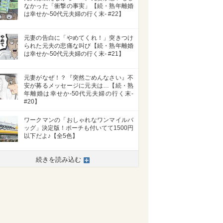
なかった「衝撃の事実」【続・熟年離婚
は幸せか-50代元夫婦の行く末- #22】
元妻の告白に「やめてくれ！」突きつけ
られた元夫の悲痛な叫び【続・熟年離婚
は幸せか-50代元夫婦の行く末- #21】
元妻がなぜ！？『突然ごめんなさい』不
安が募るメッセージに元夫は…【続・熟
年離婚は幸せか-50代元夫婦の行く末-
#20】
ワークマンの「おしゃれなワンマイルバ
ッグ」決定版！ポーチも付いてて1500円
以下だよ♪【全5色】
続きを読み込む