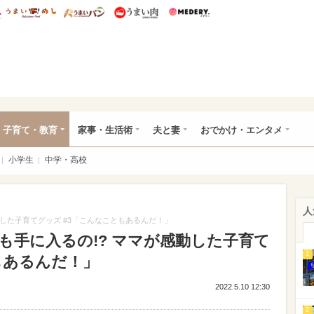
総研 ディズニー特集
mimot.
うまいめし
うまいパン
うまい肉
Medery.
ママ*
子育て・教育
家事・生活術
夫と妻
おでかけ・エンタメ
小学生
中学・高校
人
動した子育てグッズ #3「こんなこともあるんだ！」
も手に入るの!? ママが感動した子育て
1
もあるんだ！」
2022.5.10 12:30
2