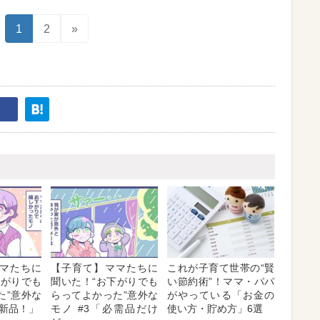
1
2
»
マたちに
【子育て】ママたちに
これが子育て世帯の“賢
下がりでも
聞いた！“お下がりでも
い節約術”！ママ・パパ
た”意外な
らってよかった”意外な
がやっている「お金の
ぼ新品！」
モノ #3「必需品だけ
使い方・貯め方」6選