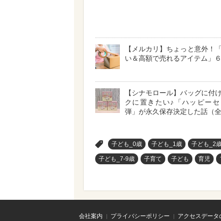
【メルカリ】ちょっと意外！
い＆高額で売れるアイテム」
【シナモロール】バッグに付
クに置きたい♪「ハッピーセ
弾」が永久保存決定した話（全
>
子ども_0歳
子ども_1歳
子ども_2
子ども_7-9歳
子育て
子ども
育児
会社案内
プライバシーポリシー
アクセスデータ