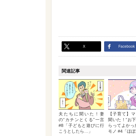
X
Facebook
関連記事
夫たちに聞いた！妻
【子育て】マ
の“カチンとくる”一言
聞いた！“お
#8「子どもと遊びに行
らってよかっ
こうとしたら…」
モノ #4「ほ