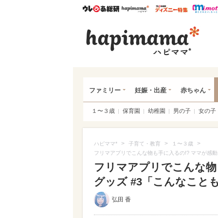
ウレぴあ総研
ハピママ*
ウレぴあ
ハピ
ファミリー
妊娠・出産
赤ちゃん
１〜３歳
保育園
幼稚園
男の子
女の子
>
>
>
ハピママ*
子育て・教育
１〜３歳
フリマアプリでこんな物も手に入るの!? ママが感
フリマアプリでこんな物
グッズ #3「こんなこと
弘田 香