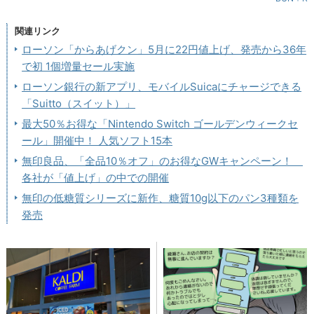
関連リンク
ローソン「からあげクン」5月に22円値上げ、発売から36年
で初 1個増量セール実施
ローソン銀行の新アプリ、モバイルSuicaにチャージできる
「Suitto（スイット）」
最大50％お得な「Nintendo Switch ゴールデンウィークセ
ール」開催中！ 人気ソフト15本
無印良品、「全品10％オフ」のお得なGWキャンペーン！
各社が「値上げ」の中での開催
無印の低糖質シリーズに新作、糖質10g以下のパン3種類を
発売