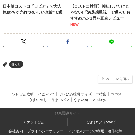
暮らし
>
ページの先頭へ
ウレぴあ総研
|
ハピママ*
|
ウレぴあ総研 ディズニー特集
|
mimot.
|
うまいめし
|
うまいパン
|
うまい肉
|
Medery.
ぴあ関連サイト
チケットぴあ
ぴあ(アプリ&Web)
会社案内
プライバシーポリシー
アクセスデータの利用・著作権等