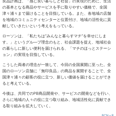
良品計画は、「感じ良い暮らしと社会」の実現のために、生活
の基本となる商品やサービスを手に取りやすい価格で、全国
津々浦々まで届けることを目指している。また、各地域の店舗
を地域のコミュニティセンターと位置付け、地域の活性化に貢
献していきたいという考えをもっている。
ローソンは、「私たちは“みんなと暮らすマチ”を幸せにしま
す。」というグル―プ理念のもと、社会課題を捉え、地域社会
の暮らしに新しい便利を届けられる、「マチのほっとステーシ
ョン」の実現を目指している。
こうした両者の理念が一致して、今回の全国展開に至った。全
国のロ―ソン店舗に「無印良品」の商品を展開することで、全
国津々浦々の顧客の役に立つ、新しい価値を届けることができ
ると考えている。
今後は、共同でのPB商品開発や、サービスの開発などを行い、
さらに地域の人々の役に立つ取り組み、地域活性化に貢献でき
る取り組みを拡大していく。
BCN＋R