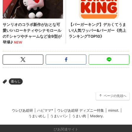
暮らし
>
ページの先頭へ
ウレぴあ総研
|
ハピママ*
|
ウレぴあ総研 ディズニー特集
|
mimot.
|
うまいめし
|
うまいパン
|
うまい肉
|
Medery.
ぴあ関連サイト