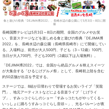
食と遊びの祭典「DEJIMA博2022」、長崎水辺の森公園にて5月3日～8日に開
催
長崎国際テレビは5月3日～8日の期間、全国のグルメやお笑
い、音楽ステージなどを楽しめる食と遊びの祭典「DEJIMA博
2022」を、長崎水辺の森公園（長崎県長崎市）にて開催してい
る。入場料は、前売が大人500円、子ども（3～12歳）100円、
当日が大人700円、子ども200円（2歳以下は入場無料）。
「DEJIMA博2022」では、全国から絶品グルメ＆映えスイーツ
が大集合する「ひるじげグルメ祭」として、長崎初上陸を含む
約50店舗が出店を予定する。
ステージでは、8組が日替わりで登場するお笑いライブ「笑龍
門」、地元アーティストなどによる音楽ライブ「じげライ
ブ」、すみっコぐらしのショー「すみっコたちがやってくる～
いっしょに踊ろうすみっコぐらし音頭～」、光るバルーンが夜