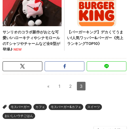
«
1
2
3
モスバーガー
カフェ
モスバーガー&カフェ
スイーツ
>
おいしいウチごはん